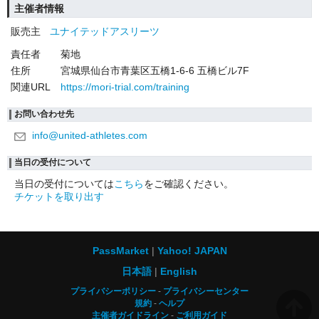
主催者情報
販売主
ユナイテッドアスリーツ
責任者
菊地
住所
宮城県仙台市青葉区五橋1-6-6 五橋ビル7F
関連URL
https://mori-trial.com/training
お問い合わせ先
info@united-athletes.com
当日の受付について
当日の受付については
こちら
をご確認ください。
チケットを取り出す
PassMarket
Yahoo! JAPAN
日本語
English
プライバシーポリシー
プライバシーセンター
規約
ヘルプ
主催者ガイドライン
ご利用ガイド