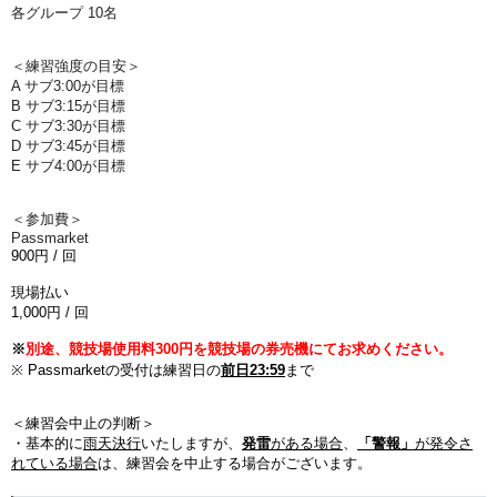
各グループ 10名
＜練習強度の目安＞
A サブ3:00が目標
B サブ3:15が目標
C サブ3:30が目標
D サブ3:45が目標
E
サブ
4:00
が目標
＜参加費＞
Passmarket
900
円
/
回
現場払い
1,000
円
/
回
※
別途、競技場使用料300円を競技場の券売機にてお求めください。
※ Passmarketの受付は練習日の
前日23:59
まで
＜練習会中止の判断＞
・基本的に
雨天決行
いたしますが、
発雷
がある場合
、
「警報」
が発令さ
れている場合
は、練習会を中止する場合がございます。