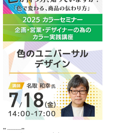
** ┈┈┈┈┈┈**