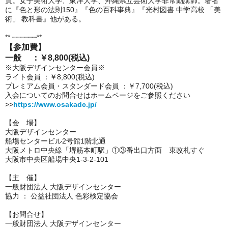
員。女子美術大学、東洋大学、沖縄県立芸術大学非常勤講師。著者
に『色と形の法則150』『色の百科事典』『光村図書 中学高校 「美
術」 教科書』他がある。
** ┈┈┈┈┈┈**
【参加費】
一般 ：￥8,800(税込)
※大阪デザインセンター会員※
ライト会員 ：￥8,800(税込)
プレミアム会員・スタンダード会員 ：￥7,700(税込)
入会についてのお問合せはホームページをご参照ください
>>
https://www.osakadc.jp/
【会 場】
大阪デザインセンター
船場センタービル2号館1階北通
大阪メトロ中央線「堺筋本町駅」①③番出口方面 東改札すぐ
大阪市中央区船場中央1-3-2-101
【主 催】
一般財団法人 大阪デザインセンター
協力 ： 公益社団法人 色彩検定協会
【お問合せ】
一般財団法人 大阪デザインセンター