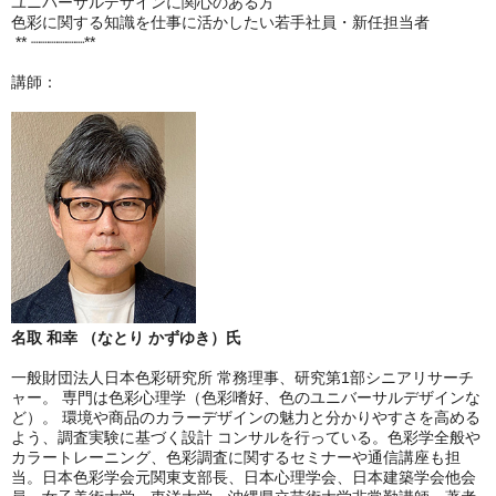
ユニバーサルデザインに関心のある方
色彩に関する知識を仕事に活かしたい若手社員・新任担当者
** ┈┈┈┈┈┈**
講師：
名取 和幸 （なとり かずゆき）氏
一般財団法人日本色彩研究所 常務理事、研究第1部シニアリサーチ
ャー。 専門は色彩心理学（色彩嗜好、色のユニバーサルデザインな
ど）。 環境や商品のカラーデザインの魅力と分かりやすさを高める
よう、調査実験に基づく設計 コンサルを行っている。色彩学全般や
カラートレーニング、色彩調査に関するセミナーや通信講座も担
当。日本色彩学会元関東支部長、日本心理学会、日本建築学会他会