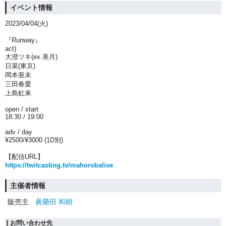
イベント情報
2023/04/04(火)
『Runway』
act)
大澄ツキ(ex.美月)
日菜(東京)
岡本亜未
三田春愛
上島虹来
open / start
18:30 / 19:00
adv / day
¥2500/¥3000 (1D別)
【配信URL】
https://twitcasting.tv/mahorobalive
主催者情報
販売主
眞榮田 和樹
お問い合わせ先