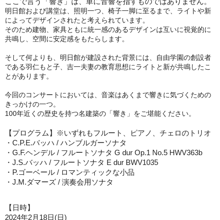
ここで言う「響き」は、単に音響を指すものではありません。
明日館および講堂は、照明一つ、椅子一脚に至るまで、ライトや新
によってデザインされたと考えられています。
そのため建物、家具ともに統一感のあるデザインは互いに視覚的に
共鳴し、空間に安定感をもたらします。
そして何よりも、明日館が建設された背景には、自由学園の創設者
である羽仁もと子、吉一夫妻の教育思想にライトと
新
が共鳴したこ
とがあります。
今回のコンサートにおいては、音楽はあくまで響きに気づくための
きっかけの一つ。
100年近くの歴史を持つ名建築の「響き」をご堪能ください。
【プログラム】※いずれもフルート、ピアノ、チェロのトリオ
・C.P.E.バッハ / ハンブルガーソナタ
・G.F.ヘンデル / フルートソナタ G dur Op.1 No.5 HWV363b
・J.S.バッハ / フルートソナタ E dur BWV1035
・P.ゴーベール / ロマンティックな小品
・J.M.ダマーズ / 演奏会用ソナタ
【日時】
2024年2月18日(日)