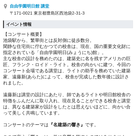
自由学園明日館 講堂
〒171-0021 東京都豊島区西池袋2-31-3
イベント情報
【コンサート概要】
池袋駅から
、繁華街とは反対側に徒歩数分。
閑静な住宅街に佇むかつての校舎は、現在、国の重要文化財に
指定されている「自由学園明日(みょうにち)館」。
主な校舎の設計を務めたのは、
建築史に名を残すアメリカの巨
匠、フランク・ロイド・ライト。校舎の向かいに建つ、今回の
コンサート会場である講堂は、ライトの助手を務めていた建築
家、遠藤新(あらた)によって、校舎が完成した数年後に設計さ
れました。
遠藤新は講堂の設計にあたり、師であるライトや明日館校舎の
特徴をふんだんに取り入れ、現在見ることができる
校舎と講堂
は、
異なる建築家が設計をしたとは思えないほどに、向かい合
って美しく共鳴しています。
コンサートのテーマは
『名建築の響き』
です。