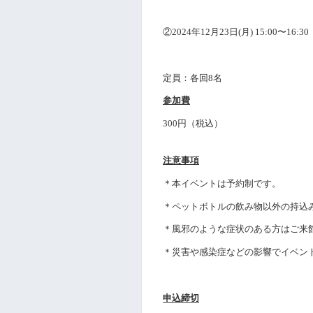
②
2024
年12
月
23
日
(月
)
15:00
〜
16:30
定員：各回8
名
参加費
300円（税込）
注意事項
＊本イベントは予約制です。
＊ペットボトルの飲み物以外の持込
＊風邪のような症状のある方はご来
＊災害や感染症などの影響でイベン
申込締切