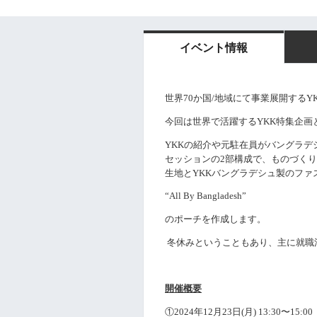
イベント情報
世界
70
か国
/
地域にて事業展開する
Y
今回は世界で活躍する
YKK
特集企画
YKK
の紹介や元駐在員がバングラデ
セッションの
2
部構成で、
ものづくり
生地と
YKK
バングラデシュ製のファ
“All By Bangladesh”
のポーチを作成します。
冬休みということもあり、主に就職
開催概要
①2024
年12
月23
日
(月
)
13:30
〜
15:00