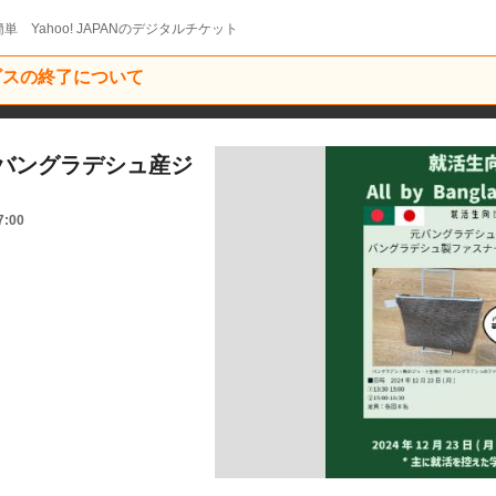
単 Yahoo! JAPANのデジタルチケット
ービスの終了について
バングラデシュ産ジ
7:00