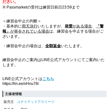
ださい。
※ Passmarketの受付は練習日前日23:59まで
＜練習会中止の判断＞
・基本的に
雨天決行
いたしますが、
発雷
がある場合
、
「警
報」
が発令されている場合
は、練習会を中止する場合がご
ざいます。
・練習会中止の場合は、
全額返金
いたします。
練習会中止のご案内はLINE公式アカウントにてご案内いた
します。
LINE公式アカウントは
こちら
https://lin.ee/xHnu76l
主催者情報
販売主
ユナイテッドアスリーツ