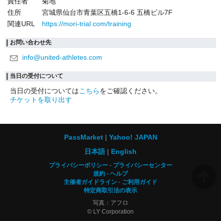
責任者
菊地
住所
宮城県仙台市青葉区五橋1-6-6 五橋ビル7F
関連URL
https://mori-trial.com/training
お問い合わせ先
info@united-athletes.com
当日の受付について
当日の受付については
こちら
をご確認ください。
チケットを取り出す
PassMarket
Yahoo! JAPAN
日本語
English
プライバシーポリシー
プライバシーセンター
規約
ヘルプ
主催者ガイドライン
ご利用ガイド
特定商取引法の表示
写真：アフロ
© LY Corporation