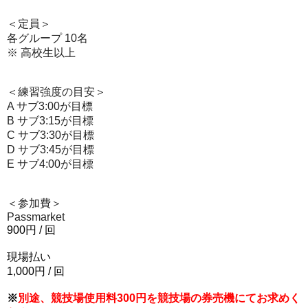
＜定員＞
各グループ 10名
※ 高校生以上
＜練習強度の目安＞
A サブ3:00が目標
B サブ3:15が目標
C サブ3:30が目標
D サブ3:45が目標
E
サブ
4:00
が目標
＜参加費＞
Passmarket
900
円
/
回
現場払い
1,000
円
/
回
※
別途、競技場使用料300円を競技場の券売機にてお求めく