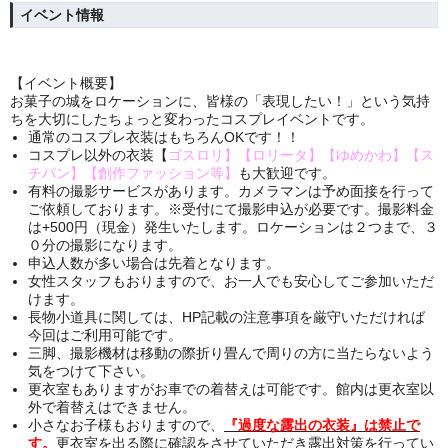
イベント情報
【イベント概要】
お菓子の城をロケーションに、皆様の「表現したい！」という気持
ちを大切にしたちょっと変わったコスプレイベントです。
通常のコスプレ衣装はもちろんOKです！！
コスプレ以外の衣装【
ゴスロリ】【ロリータ】【ゆめかわ】【ス
チパン】【創作ファッション等】
も大歓迎です。
有料の撮影サービスがあります。カメラマンは予め面接を行って
ご依頼しております。※受付にて撮影申込が必要です。撮影料金
は+500円（現金）発生いたします。ロケーションは２つまで、３
０分の撮影になります。
申込人数が多い場合は先着となります。
女性スタッフもおりますので、お一人でも安心してご参加いただ
けます。
長物小道具に関しては、HP記載の注意事項を厳守いただければ
今回はご利用可能です。
三脚、撮影機材は移動の際折り畳んで周りの方に当たらないよう
気をつけて下さい。
更衣室もありますがお車での着替えは可能です。館内は更衣室以
外で着替えはできません。
小さなお子様もおりますので、
『過度な露出の衣装』は禁止で
す。
更衣室を出る際に確認をさせていただき露出対策を行ってい