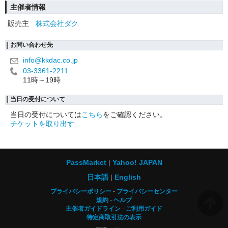
主催者情報
販売主
株式会社ダク
お問い合わせ先
info@kkdac.co.jp
03-3361-2211
11時～19時
当日の受付について
当日の受付については
こちら
をご確認ください。
チケットを取り出す
PassMarket
Yahoo! JAPAN
日本語
English
プライバシーポリシー
プライバシーセンター
規約
ヘルプ
主催者ガイドライン
ご利用ガイド
特定商取引法の表示