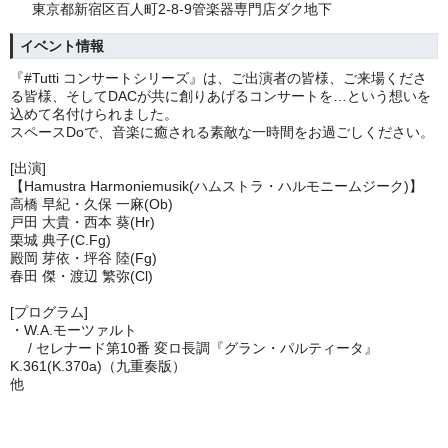
東京都新宿区百人町2-8-9管楽器専門店ダク地下
イベント情報
『#Tutti コンサートシリーズ』は、ご出演者の皆様、ご来場くださ
る皆様、そしてDACが共に創りあげるコンサートを…という想いを
込めて名付けられました。
スペースDoで、音楽に癒される素敵な一時間をお過ごしください。
[出演]
【Hamustra Harmoniemusik(ハムストラ・ハルモニームジーク)】
高橋 早紀・久保 一麻(Ob)
戸田 大貴・西本 葵(Hr)
栗城 典子(C.Fg)
殿岡 芽依・坪谷 陸(Fg)
春田 傑・渡辺 繁弥(Cl)
[プログラム]
・W.A.モーツァルト
/
セレナード第10番 変ロ長調『グラン・パルティータ』
K.361(K.370a)（九重奏版）
他