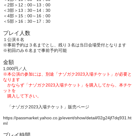
＜2部＞12：00～13：00
＜3部＞13：30～14：30
＜4部＞15：00～16：00
＜5部＞16：30～17：30
プレイ人数
１公演６名
※事前予約は３名までとし、残り３名は当日会場受付となります
※初回のみ６名まで事前予約可能
金額
1,000円／人
※本公演の参加には、別途「ナゾガク2023入場チケット」が必要と
なります
かならず「ナゾガク2023入場チケット」を購入してから、本チケ
ットを
購入して下さい。
「ナゾガク2023入場チケット」販売ページ
https://passmarket.yahoo.co.jp/event/show/detail/02g24jf7dq931.ht
ml
プレイ時間