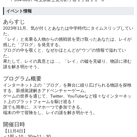
イベント情報
あらすじ
2023年11月、気が付くとあなたは中学時代にタイムスリップしてい
た。
「レイ」と名乗る人物からの挑戦状を受け取ったあなたは、レイが
残した「ブログ」を発見する。
ブログの中を覗くと、なぜかほとんどが“ウソ”の情報で溢れてい
た。
果たして、レイの真意とは…。「レイ」の嘘を見破り、物語に潜む
謎を解き明かそう。
プログラム概要
インターネット上の「ブログ」を舞台に繰り広げられる物語を探検
する、新感覚謎解きアドベンチャーゲーム。
ゲームの世界を通じて、Twitter、YouTubeなど様々なインターネッ
ト上のプラットフォームを駆け巡る！
誰でも簡単に、スマホ一つで参加できる。
端末の中で冒険をし、レイの謎を解き明かそう。
開催日時
【11月4日】
＜1部＞10：30〜11：30