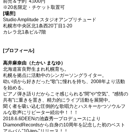
前売＆予約 4,000円
※20名限定・チケット取置可
[場所]
Studio Amplitude スタジオアンプリチュード
札幌市中央区北1条西20丁目1-20
カレラ北1条ビル7階
[プロフィール]
高井麻奈由（たかい まなゆ）
北海道富良野生まれ札幌育ち。
札幌を拠点に活動中のシンガーソングライター。
幼い頃から好きだった“歌”に憧れを持ち、2008年より活動
を始める。
ピアノ弾き語りだからこそ感じられる“間”や“空気”、“感情の
共有”に重きを置き、精力的にライブ活動を展開中。
聞く者を吸い込む圧倒的な歌唱力とハスキーかつソウルフ
ルな歌声にリピーター続出中！！！
2018.6.6DEENの池森秀一プロデュースにより
DiamondRecordsから自身の10周年を記念した初のベスト
アルバム"10-ten-"リリース！！