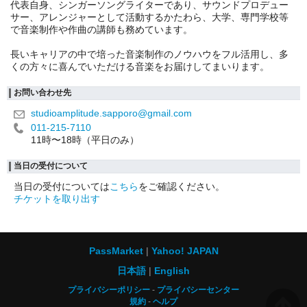
代表自身、シンガーソングライターであり、サウンドプロデュー
サー、アレンジャーとして活動するかたわら、大学、専門学校等
で音楽制作や作曲の講師も務めています。
長いキャリアの中で培った音楽制作のノウハウをフル活用し、多
くの方々に喜んでいただける音楽をお届けしてまいります。
お問い合わせ先
studioamplitude.sapporo@gmail.com
011-215-7110
11時〜18時（平日のみ）
当日の受付について
当日の受付については
こちら
をご確認ください。
チケットを取り出す
PassMarket
Yahoo! JAPAN
日本語
English
プライバシーポリシー
プライバシーセンター
規約
ヘルプ