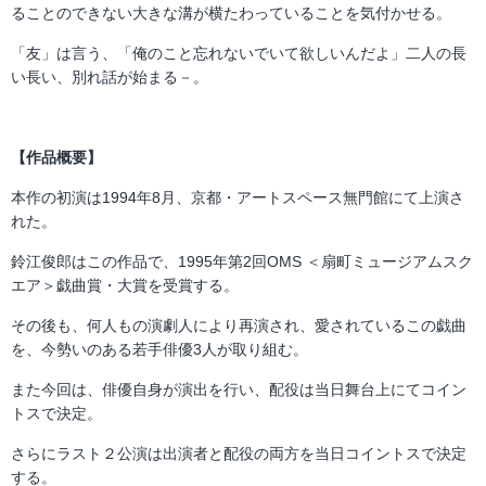
ることのできない大きな溝が横たわっていることを気付かせる。
「友」は言う、「俺のこと忘れないでいて欲しいんだよ」二人の長
い長い、別れ話が始まる－。
【作品概要】
本作の初演は1994年8月、京都・アートスペース無門館にて上演さ
れた。
鈴江俊郎はこの作品で、1995年第2回OMS ＜扇町ミュージアムスク
エア＞戯曲賞・大賞を受賞する。
その後も、何人もの演劇人により再演され、愛されているこの戯曲
を、今勢いのある若手俳優3人が取り組む。
また今回は、俳優自身が演出を行い、配役は当日舞台上にてコイン
トスで決定。
さらにラスト２公演は出演者と配役の両方を当日コイントスで決定
する。