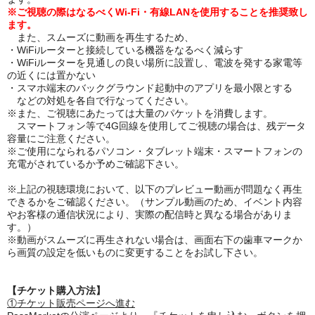
※ご視聴の際はなるべくWi-Fi・有線LANを使用することを推奨致し
ます。
また、スムーズに動画を再生するため、
・WiFiルーターと接続している機器をなるべく減らす
・WiFiルーターを見通しの良い場所に設置し、電波を発する家電等
の近くには置かない
・スマホ端末のバックグラウンド起動中のアプリを最小限とする
などの対処を各自で行なってください。
※また、ご視聴にあたっては大量のパケットを消費します。
スマートフォン等で4G回線を使用してご視聴の場合は、残データ
容量にご注意ください。
※ご使用になられるパソコン・タブレット端末・スマートフォンの
充電がされているか予めご確認下さい。
※上記の視聴環境において、以下のプレビュー動画が問題なく再生
できるかをご確認ください。（サンプル動画のため、イベント内容
やお客様の通信状況により、実際の配信時と異なる場合がありま
す。）
※動画がスムーズに再生されない場合は、画面右下の歯車マークか
ら画質の設定を低いものに変更することをお試し下さい。
【チケット購入方法】
①チケット販売ページへ進む