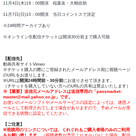
11月4日(木)19：00開演 稲葉友・大鶴佐助
11月7日(日)13：00開演 当日コイントスで決定
※24時間アーカイブあり
※オンライン生配信チケットは開演30分前まで購入可能
【配信先】
動画共有サイトVimeo
※チケット購入の際にご登録されたメールアドレス宛に視聴ページ
のURLをお送りします。
※URLは
開演24時間前・30分前
にお送りさせて頂きます。
（チケットを購入していない方へのURLの共有は禁止いたします）
※【重要】送信元メールアドレスは送信専用の「passmarket-
master@mail.yahoo.co.jp」です。
お使いのメールソフトやメールサービスの設定によっては、迷惑メ
ールとして処理されてしまう場合がありますので、予めメールが受
信できる状態に設定してください。
【ご注意】
※視聴用のリンクについては、くれぐれもご購入者様のみのご利用
をお願い致します。
（視聴者数が予定よりオーバーした場合、配信