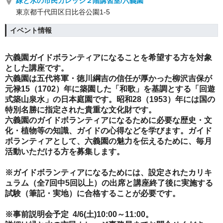
緑と水の市民カレッジ２階講習室/六義園
東京都千代田区日比谷公園1-5
イベント情報
六義園ガイドボランティアになることを希望する方を対象
とした講座です。
六義園は五代将軍・徳川綱吉の信任が厚かった柳沢吉保が
元禄15（1702）年に築園した「和歌」を基調とする「回遊
式築山泉水」の日本庭園です。昭和28（1953）年には国の
特別名勝に指定された貴重な文化財です。
六義園のガイドボランティアになるために必要な歴史・文
化・植物等の知識、ガイドの心得などを学びます。ガイド
ボランティアとして、六義園の魅力を伝えるために、毎月
活動いただける方を募集します。
※ガイドボランティアになるためには、設定されたカリキ
ュラム（全7回中5回以上）の出席と講座終了後に実施する
試験（筆記・実地）に合格することが必要です。
※事前説明会予定 4/6(土)10:00～11:00。