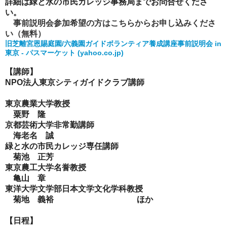
詳細は緑と水の市民カレッジ事務局までお問合せくださ
い。
事前説明会参加希望の方はこちらからお申し込みくださ
い（無料）
旧芝離宮恩賜庭園/六義園ガイドボランティア養成講座事前説明会 in
東京 - パスマーケット (yahoo.co.jp)
【講師】
NPO法人東京シティガイドクラブ講師
東京農業大学教授
粟野 隆
京都芸術大学非常勤講師
海老名 誠
緑と水の市民カレッジ専任講師
菊池 正芳
東京農工大学名誉教授
亀山 章
東洋大学文学部日本文学文化学科教授
菊地 義裕 ほか
【日程】