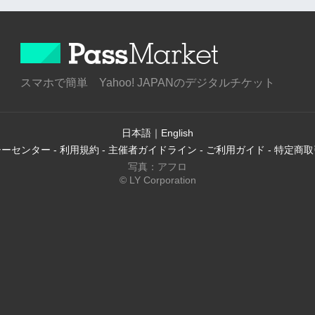
スマホで簡単 Yahoo! JAPANのデジタルチケット
日本語
｜
English
シーセンター
-
利用規約
-
主催者ガイドライン
-
ご利用ガイド
-
特定商取
写真：アフロ
© LY Corporation