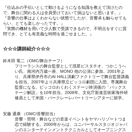
『仕込みの手伝いとして動けるようになる知識を教えて頂けたの
で、舞台に関わる人は全員受けておいて損はないと思います。』
『音響の仕事はよくわからない状態でしたが、音響卓も触らせても
らい、とても楽しかったです。』
『実際の機材を用いて少人数で受講できるので、不明点をすぐに質
問でき、とても有意義な時間を過ごせました。』
☆☆☆講師紹介☆☆☆
鈴木田 竜二（OMC/舞台チーフ）
フリーランスの舞台監督として惑星ピスタチオ、つかこうへ
い氏、南河内
万歳一座、MONO 他の公演に参加。2001年よ
り、兵庫県伊丹市のAI HALL
演劇ファクトリーで舞台監督講義
を担当。2007年より兵庫県立ピッコロ劇
団に入団。専属舞台
監督になる。ピッコロわくわくステージ終演後の「バッ
クス
テージ解説」を10年担当。2008年、文化庁新進芸術家海外研
修員とし
て米国・バークレーレパートリーシアターに留学。
安藤 通康 （OMC/音響担当）
音響・照明・舞台などの音楽イベントをヤマハリゾートつま
恋で経験する。2000年からは、ユニバーサルスタジオジャパ
ンのエンターテインメントテクニカルとしてオープニングス