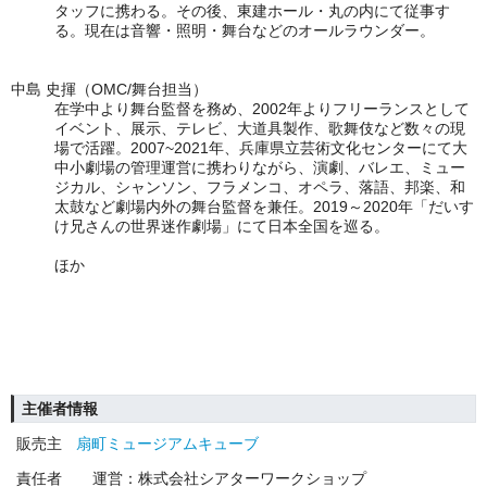
タッフに携わる。その後、東建ホール・丸の内にて従事す
る。現在は音響・照明・舞台などのオールラウンダー。
中島 史揮（OMC/舞台担当）
在学中より舞台監督を務め、2002年よりフリーランスとして
イベント、展示、テレビ、大道具製作、歌舞伎など数々の現
場で活躍。2007~2021年、
兵庫県立芸術文化センターにて大
中小劇場の管理運営に携わりながら、演劇、バレエ、ミュー
ジカル、シャンソン、フラメンコ、オペラ、落語、邦楽、和
太鼓など劇場内外の舞台監督を兼任。2019～2020年「だいす
け兄さんの世界迷作劇場」にて日本全国を巡る。
ほか
主催者情報
販売主
扇町ミュージアムキューブ
責任者
運営：株式会社シアターワークショップ