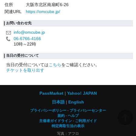
住所
大阪市北区南扇町6-26
関連URL
https://omcube.jp/
お問い合わせ先
info@omcube.jp
06-6766-4166
10時～22時
当日の受付について
当日の受付については
こちら
をご確認ください。
チケットを取り出す
PassMarket
Yahoo! JAPAN
日本語
English
プライバシーポリシー
プライバシーセンター
規約
ヘルプ
主催者ガイドライン
ご利用ガイド
特定商取引法の表示
写真：アフロ