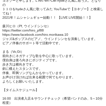
ヨネゾーと申します。L'Arc?en?Ciel hydeさん風に歌う人。となり
の
トトロをhydeさん風に歌ってみた YouTubeで【ヨネゾー】と検索し
てね！
2021年！ムシャシュギョー始動！！ 【LIVE LIVE開始！！】
森川ヒロ（Pf, ウインドシンセ）
https://twitter.com/hiro_pf88
https://www.facebook.com/hiro.morikawa.10
ジャズ&ポップスのピアノ、ウインドシンセを演奏しています。
ピアノ伴奏のサポート等で活動中です。
まる（Vo,Gt）
前向きにネガティブな歌を中心に歌っています。
僕自身は後ろ向きにポジティブです。
歩き方は横向きです。
斜に構えたスタンスです。
伴奏、即興ソングなんかもやっています。
お声がけ頂ければ出来る範囲で何でもやります。
よろしくお願いいたします。
【タイムスケジュール】
16:00 出演者入店＆サウンドチェック（希望バンドのみ、5～10分
程度）