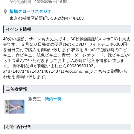
受付開始時間 2022/3/26(土) 16:50～
板橋グローサスタジオ
東京都板橋区前野町5-38-2柴内ビル103
イベント情報
40分の撮影、サインも大丈夫です。60秒動画撮影(スマホOK)も大丈
夫です。 ３月２０日発売の夢月ゆのんDVDとワイドチェキ6000円
を当日受付で購入を御願い致します 衣装を５つの中(撮影時の白ビ
キニ、赤ビキニ、肌色ビキニ、青ボーダーレオタード、緑ビキニ)か
ら１つ選んでいただきましてお申し込み時に記入を御願い致しま
す。 御不明な点が御座いましたら09030953193、
a487148714871487148714871@docomo.ne.jp こちらに御問い合
わせを御願い致します。
主催者情報
販売主
柴内一英
お問い合わせ先