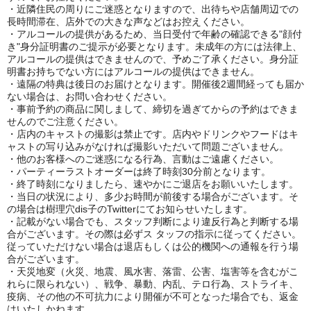
・近隣住民の周りにご迷惑となりますので、出待ちや店舗周辺での
長時間滞在、店外での大きな声などはお控えください。
・アルコールの提供があるため、当日受付で年齢の確認できる"顔付
き"身分証明書のご提示が必要となります。未成年の方には法律上、
アルコールの提供はできませんので、予めご了承ください。身分証
明書お持ちでない方にはアルコールの提供はできません。
・遠隔の特典は後日のお届けとなります。開催後2週間経っても届か
ない場合は、お問い合わせください。
・事前予約の商品に関しまして、締切を過ぎてからの予約はできま
せんのでご注意ください。
・店内のキャストの撮影は禁止です。店内やドリンクやフードはキ
ャストの写り込みがなければ撮影いただいて問題ございません。
・他のお客様へのご迷惑になる行為、言動はご遠慮ください。
・パーティーラストオーダーは終了時刻30分前となります。
・終了時刻になりましたら、速やかにご退店をお願いいたします。
・当日の状況により、多少お時間が前後する場合がございます。そ
の場合は樹理穴dis子のTwitterにてお知らせいたします。
・記載がない場合でも、スタッフ判断により違反行為と判断する場
合がございます。その際は必ずス タッフの指示に従ってください。
従っていただけない場合は退店もしくは公的機関への通報を行う場
合がございます。
・天災地変（火災、地震、風水害、落雷、公害、塩害等を含むがこ
れらに限られない）、戦争、暴動、内乱、テロ行為、ストライキ、
疫病、その他の不可抗力により開催が不可となった場合でも、返金
はいたしかねます。