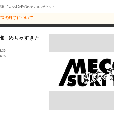
単 Yahoo! JAPANのデジタルチケット
ービスの終了について
唯 めちゃすき万
8:30
6:30～