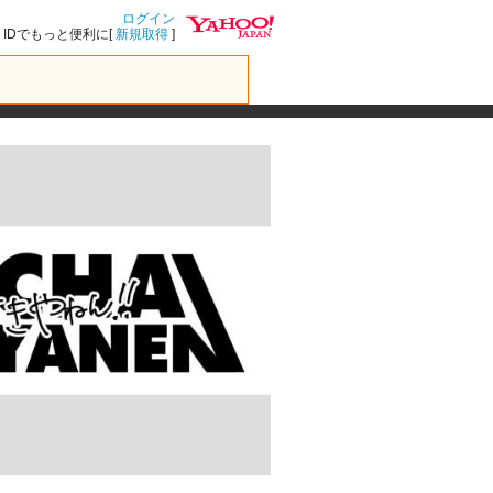
ログイン
IDでもっと便利に[
新規取得
]