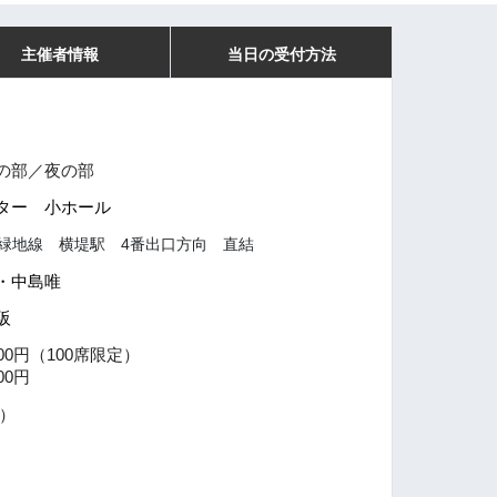
主催者情報
当日の受付方法
の部／夜の部
ター 小ホール
緑地線 横堤駅 4番出口方向 直結
・中島唯
阪
0円（100席限定）
0円
日）