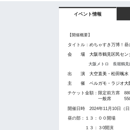
イベント情報
【開催概要】
タイトル：めちゃすき万博！昼
会 場 大阪市鶴見区民セン
大阪メトロ 長堀鶴見
出 演 大空直美・松田颯水
主 催 ベルガモ・ラジオ大
チケット金額：限定前方席 880
一般席 550
開催日時 2024年11月10日（
昼の部：１３：００開場
１３：３0開演