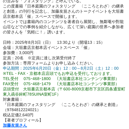
の営みを「フォスタリング」と呼んでいる。
この度書籍『日本庭園のフォスタリング 〈こころとわざ〉の継承
と創造』の刊行を記念し、加藤友規さんのトークイベントを大垣書
店京都本店「催」スペースで開催します。
イベントでは書籍内のコンテンツを著者自ら展開し、無鄰菴や對龍
山荘などでの事例を紹介しながら、広くて深い庭園の世界へ参加者
の皆さんを「気軽に！」誘います。
日時：2025年8月3日（日） 13:30より（開場13：15）
会場：大垣書店京都本店イベントスペース「催」
参加費：3,000円
定員：20名 ※定員に達し次第受付終了
参加方法：専用フォームよりお申し込みください。
申込期間：2025年6月20日（金）12：00～8月2日（土）12：00
※TEL・FAX・京都本店店頭でもお申込を受付しております。
TEL受付 075ｰ468ｰ1800 （大垣書店本社コンテンツ事業部）
FAX受付 075ｰ468ｰ1479 （大垣書店本社コンテンツ事業部）
店頭受付 大垣書店京都本店（〒600-8009京都市下京区四条通室町
東入函谷鉾町78SUINA室町1F）
対象書籍：
『日本庭園のフォスタリング 〈こころとわざ〉の継承と創造』
（9784812224021）
税込定価2,640円
【著者プロフィール】
加藤友規さん