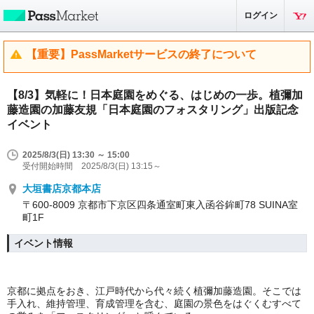
ログイン
【重要】PassMarketサービスの終了について
【8/3】気軽に！日本庭園をめぐる、はじめの一歩。植彌加
藤造園の加藤友規「日本庭園のフォスタリング」出版記念
イベント
2025/8/3(日) 13:30 ～ 15:00
受付開始時間 2025/8/3(日) 13:15～
大垣書店京都本店
〒600-8009 京都市下京区四条通室町東入函谷鉾町78 SUINA室
町1F
イベント情報
京都に拠点をおき、江戸時代から代々続く植彌加藤造園。そこでは
手入れ、維持管理、育成管理を含む、庭園の景色をはぐくむすべて