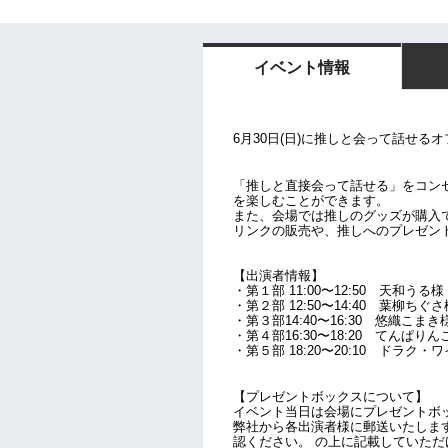
イベント情報
6月30日(日)に
推しと会って話せるオ
「推しと直接会って話せる」をコンセプ
を楽しむことができます。
また、会場では推しのグッズが購入
リンクの販売や、推しへのプレゼン
【出演者情報】
・第１部 11:00〜12:50 天和うる様
・第２部 12:50〜14:40
葉柳ちぐさ
・第３部
14:40〜16:30
悠織こまき
・第４部
16:30〜18:20
てんぱりん
・第５部 18:20〜20:10
ドラク・ワ
【プレゼントボックスについて】
イベント当日は会場にプレゼントボ
弊社から各出演者様に郵送いたしま
認ください。 の上に記載していただ