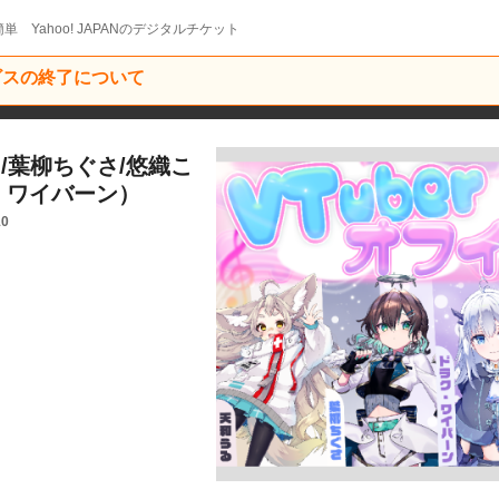
単 Yahoo! JAPANのデジタルチケット
ービスの終了について
る/葉柳ちぐさ/悠織こ
・ワイバーン）
10