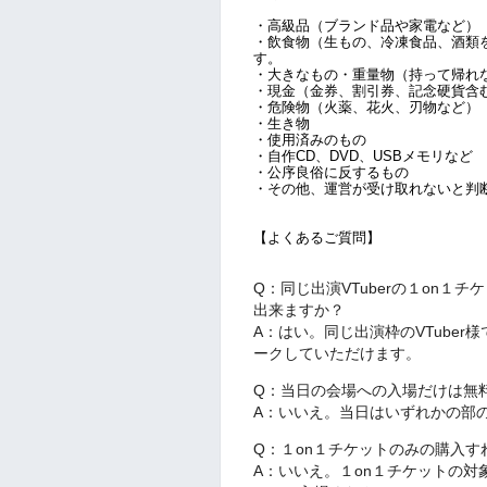
・高級品（ブランド品や家電など）
・飲食物（生もの、冷凍食品、酒類を
す。
・大きなもの・重量物（持って帰れな
・現金（金券、割引券、記念硬貨含
・危険物（火薬、花火、刃物など）
・生き物
・使用済みのもの
・自作CD、DVD、USBメモリなど
・公序良俗に反するもの
・その他、運営が受け取れないと判
【よくあるご質問】
Q：同じ出演VTuberの１on
出来ますか？
A：はい。同じ出演枠のVTube
ークしていただけます。
Q：当日の会場への入場だけは無
A：いいえ。当日はいずれかの部
Q：１on１チケットのみの購入す
A：いいえ。１on１チケットの対