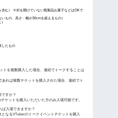
含む） ※封を開けていない既製品お菓子などはOKで
いもの、高さ・幅が30cmを超えるもの）
む）
断したもの
１チケットを複数購入した場合、連続でトークすることは
r様であれば複数チケットを購入された場合、連続でト
料ですか？
のチケットを購入いただいた方のみ入場可能です。
れば入場できますか？
象となるVTuberのトークイベントチケットを購入