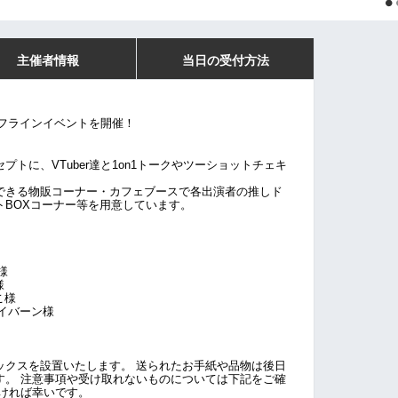
主催者情報
当日の受付方法
フラインイベントを開催！
トに、VTuber達と1on1トークやツーショットチェキ
できる物販コーナー・カフェブースで各出演者の推しド
トBOXコーナー等を用意しています。
様
様
こ
様
イバーン
様
ックスを設置いたします。 送られたお手紙や品物は後日
す。 注意事項や受け取れないものについては下記をご確
ければ幸いです。