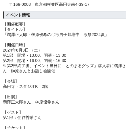
〒166-0003 東京都杉並区高円寺南4‐39‐17
イベント情報
【開催概要】
【タイトル】
『鵜澤正太郎・榊原優希の〇欲男子栽培中 欲祭
2024
夏』
【開催日時】
2024
年
8
月
3
日
（土）
第
1
部
開場・
13:00
、開演・
13:30
第
2
部 開場・
16:00
、開演・
16:30
※
第
2
部終了後、イベント当日に「とのまるグッズ」購入者に鵜澤さ
ん・榊原さんとお話し会開催
【会場】
高円寺・スタジオ
K 2階
【出演】
鵜澤正太郎さん、榊原優希さん
【ゲスト】
第
1
部：住谷哲栄さん
【チケット】