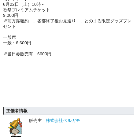
6
月
22
日（土）
10
時～
欲祭プレミアムチケット
9,000
円
※前方席確約 、各部終了後お見送り 、とのまる限定グッズプレ
ゼント
一般席
一般：
6,600
円
※当日券販売有 6600円
主催者情報
販売主
株式会社ベルガモ