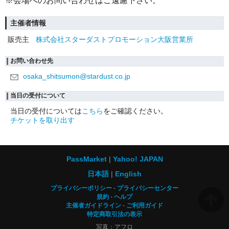
※会場へのお問い合わせはご遠慮下さい。
主催者情報
販売主
株式会社スターダストプロモーション大阪営業所
お問い合わせ先
osaka_shitsumon@stardust.co.jp
当日の受付について
当日の受付については
こちら
をご確認ください。
チケットを取り出す
PassMarket
Yahoo! JAPAN
日本語
English
プライバシーポリシー
プライバシーセンター
規約
ヘルプ
主催者ガイドライン
ご利用ガイド
特定商取引法の表示
写真：アフロ