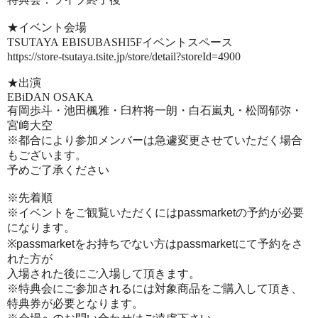
★イベント会場
TSUTAYA EBISUBASHI
5F
イベントスペース
https://store-tsutaya.tsite.jp/store/detail?storeId=4900
★出演
EBiDAN OSAKA
有岡歩斗・池田楓雅・臼杵将一朗・白石嵐丸・松岡郁弥・
宮﨑大空
※都合により参加メンバーは急遽変更させていただく場合
もございます。
予めご了承ください
※先着順
※イベントをご観覧いただくにはpassmarketの予約が必要
になります。
※passmarketをお持ちでない方はpassmarketにて予約をさ
れた方が
入場された
後にご入場して頂きます。
※特典会にご参加されるには対象商品をご購入して頂き、
特典券が必要となります。