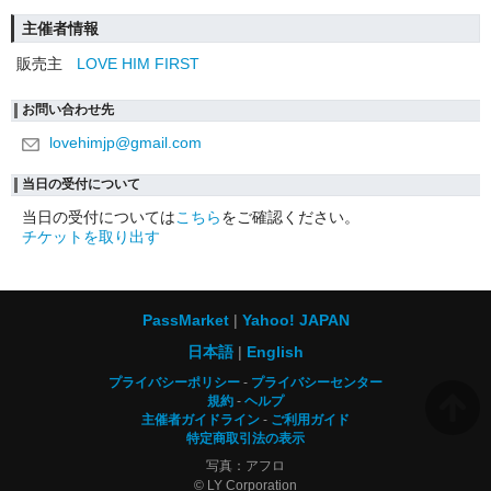
主催者情報
販売主
LOVE HIM FIRST
お問い合わせ先
lovehimjp@gmail.com
当日の受付について
当日の受付については
こちら
をご確認ください。
チケットを取り出す
PassMarket
Yahoo! JAPAN
日本語
English
プライバシーポリシー
プライバシーセンター
規約
ヘルプ
主催者ガイドライン
ご利用ガイド
特定商取引法の表示
写真：アフロ
© LY Corporation