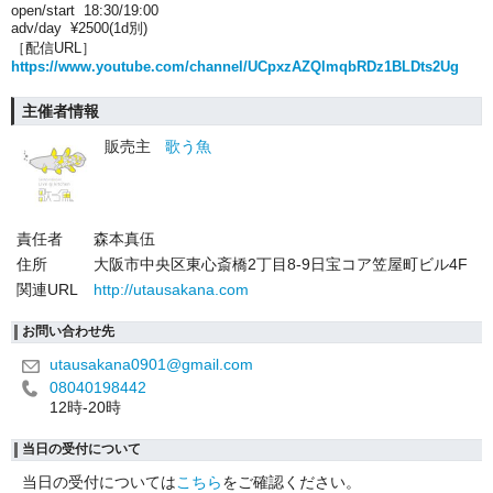
open/start 18:30/19:00
adv/day ¥2500(1d別)
［配信URL］
https://www.youtube.com/channel/UCpxzAZQlmqbRDz1BLDts2Ug
主催者情報
販売主
歌う魚
責任者
森本真伍
住所
大阪市中央区東心斎橋2丁目8-9日宝コア笠屋町ビル4F
関連URL
http://utausakana.com
お問い合わせ先
utausakana0901@gmail.com
08040198442
12時-20時
当日の受付について
当日の受付については
こちら
をご確認ください。