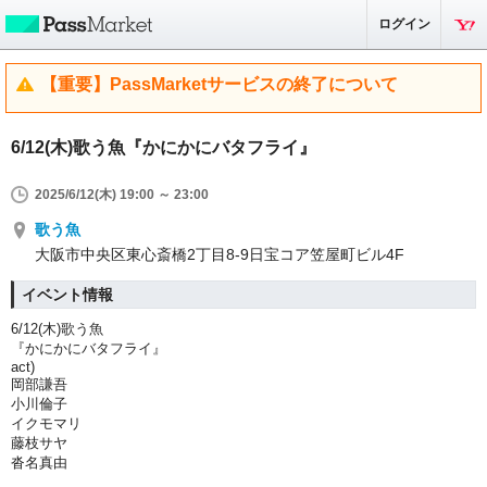
ログイン
【重要】PassMarketサービスの終了について
6/12(木)歌う魚『かにかにバタフライ』
2025/6/12(木) 19:00 ～ 23:00
歌う魚
大阪市中央区東心斎橋2丁目8-9日宝コア笠屋町ビル4F
イベント情報
6/12(木)歌う魚
『かにかにバタフライ』
act)
岡部謙吾
小川倫子
イクモマリ
藤枝サヤ
沓名真由