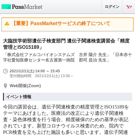
ログイン
【重要】PassMarketサービスの終了について
大臨技学術部遺伝子検査部門 遺伝子関連検査講習会「精度
管理とISO15189」
「株式会社ファルコバイオシステムズ 古井 陽介 先生」「日本赤十
字社愛知医療センター名古屋第一病院 郡司 昌治 先生」
2021/12/11(土) 14:00 ～ 15:45
受付開始時間 2021/12/11(土) 13:30～
Web開催(Zoom)
イベント情報
今回の講習会は、遺伝子関連検査の精度管理とISO15189を
テーマにあげました。医療法の改正により遺伝子関連検
査・染色体検査を行う場合、精度確保のための基準が表記
されています。新型コロナウイルス検査のため、院内で
PCR検査を立ち上げた施設も多いと思います。遺伝子関連