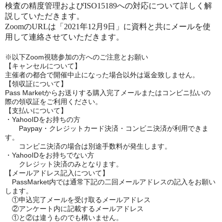
検査の精度管理およびISO15189への対応について詳しく解
説していただきます。
ZoomのURLは「2021年12月9日」に
資料と共にメールを使
用して連絡させていただきます。
※以下
Zoom
視聴参加の方へのご注意とお願い
【キャンセルについて】
主催者の都合で開催中止になった場合以外は返金致しません。
【領収証について】
Pass Market
からお送りする購入完了メールまたはコンビニ払いの
際の領収証をご利用ください。
【支払いについて】
・
YahooID
をお持ちの方
Paypay
・クレジットカード決済・コンビニ決済が利用できま
す。
コンビニ決済の場合は別途手数料が発生します。
・
YahooID
をお持ちでない方
クレジット決済のみとなります。
【メールアドレス記入について】
PassMarket
内では通常下記の二回メールアドレスの記入をお願い
します。
①申込完了メールを受け取るメールアドレス
②アンケート内に記載するメールアドレス
①と②は違うものでも構いません。