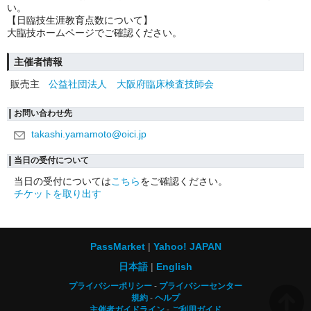
い。
【日臨技生涯教育点数について】
大臨技ホームページでご確認ください。
主催者情報
販売主
公益社団法人 大阪府臨床検査技師会
お問い合わせ先
takashi.yamamoto@oici.jp
当日の受付について
当日の受付については
こちら
をご確認ください。
チケットを取り出す
PassMarket
Yahoo! JAPAN
日本語
English
プライバシーポリシー
プライバシーセンター
規約
ヘルプ
主催者ガイドライン
ご利用ガイド