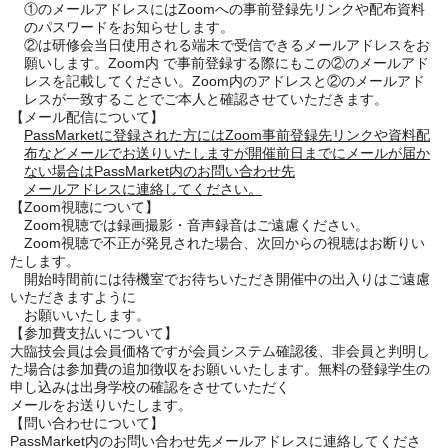
①のメールアドレスには
Zoom
への事前登録先リンクや配布資料
のパスワードをお知らせします。
②は研修会当日使用される端末で受信できるメールアドレスをお
願いします。
Zoom
内 で事前登録する際にもこの②のメールアド
レスを記載してください。
Zoom
内のアドレスと②のメールアド
レスが一致することでご本人と確認させていただきます。
【メール配信について】
PassMarket
に登録された方には
Zoom
事前登録先リンクや資料配
布などメールでお送りいたしますが開催前日までにメールが届か
ない場合は
PassMarket
内のお問い合わせ先
メールアドレスに連絡してください。
【
Zoom
視聴について】
Zoom
視聴では録画撮影・音声録音はご遠慮ください。
Zoom
視聴で不正が発見された場合、次回からの視聴はお断りい
たします。
開始時間前には待機室でお待ちいただき開催中の出入りはご遠慮
いただきますように
お願いいたします。
【参加費支払いについて】
大臨技会員は会員価格ですが会員システム確認後、非会員と判明し
た場合は参加費の追加徴収をお願いいたします。無料の登録学生の
申し込みは出身学校の確認をさせていただく
メールをお送りいたします。
【問い合わせについて】
PassMarket
内のお問い合わせ先メールアドレスに連絡してくださ