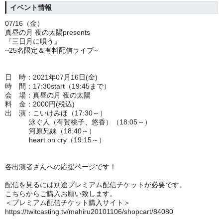
イベント情報
07/16（金）
真昼の月 夜の太陽presents
『三日月に唄う』
~25名限定＆有料配信ライブ~
日 時：2021年07月16日(金)
時 間：17:30start（19:45まで）
会 場：真昼の月 夜の太陽
料 金：2000円(税込)
出 演：こいけみほ（17:30～）
泳ぐ人（有賀桃子、悠香）（18:05～）
河原兄妹（18:40～）
heart on cry（19:15～）
各出演者さんへの応援
ページです！
配信を見るには別途プレミアム配信チケットが必要です。
こちらからご購入お願い致します。
＜プレミアム配信チケット購入サイト＞
https://twitcasting.tv/mahiru20101106/shopcart/84080