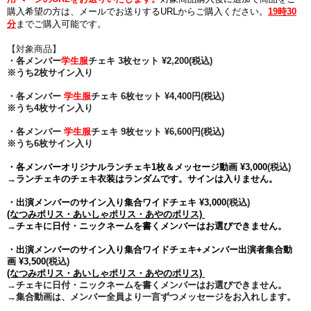
購入希望の方は、メールでお送りするURLからご購入ください。
19
時30
分
までご購入可能です。
【対象商品】
・各メンバー
学生
服
チェキ 3枚セット ¥2,200(税込)
※うち2枚サイン入り
・各メンバー
学生服
チェキ
6枚セット ¥4,400円
(税込)
※うち4枚サイン入り
・各メンバー
学生服
チェキ
9枚セット ¥6,600円
(税込)
※うち6枚サイン入り
・各メンバー
オリジナルランチェキ
1枚
＆メッセージ動画 ¥3,000
(税込)
→ランチェキのチェキ衣装はランダムです。サインは入りません。
・出演メンバーのサイン入り集合ワイドチェキ ¥
3,000
(税込)
(なつみポリス・あいしゃポリス・あやのポリス)
→チェキに日付・ニックネームを書くメンバーはお選びできません。
・
出演
メンバー
のサイン入り集合ワイドチェキ+メンバー出演者集合動
画 ¥
3,500
(税込)
(なつみポリス・あいしゃポリス・あやのポリス)
→チェキに日付・ニックネームを書くメンバーはお選びできません。
→集合動画は、メンバー全員より一言ずつメッセージをお入れします。