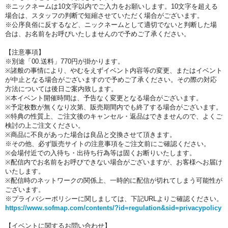
※ニックネームは10文字以内でご入力をお願いします。10文字を超える
場合は、スタッフの判断で短縮させていただく場合がございます。
※公序良俗に反するなど、ニックネームとして適切でないと判断した場
合は、お名前をお呼びいたしませんので予めご了承ください。
【注意事項】
※別途「00.送料」770円が掛かります。
※諸般の事情により、やむをえずイベント内容等の変更、またはイベント
が中止となる場合がございますので予めご了承ください。その際の対応
方法については後日ご案内致します。
※本イベント開催時間は、予告なく変更となる場合がございます。
※予定枚数が無くなり次第、販売期間内でも終了する場合がございます。
※特典の性質上、ご注文後のキャンセル・返品はできませんので、よくご
検討の上ご注文ください。
※商品に不良があった場合は良品と交換させて頂きます。
※その他、必ず販売サイトの注意事項をご注文前にご確認ください。
※会場付近での入待ち・出待ち行為等は固くお断りいたします。
※配信内でお名前をお呼びできない場合がございますが、お客様へお届け
いたします。
※配信時のネットワークの関係上、一時的に配信が切れてしまう可能性が
ございます。
※プライバシーポリシーに関しましては、下記URLよりご確認ください。
https://www.sofmap.com/contents/?id=regulation&sid=privacypolicy
【イベントに関するお問い合わせ】