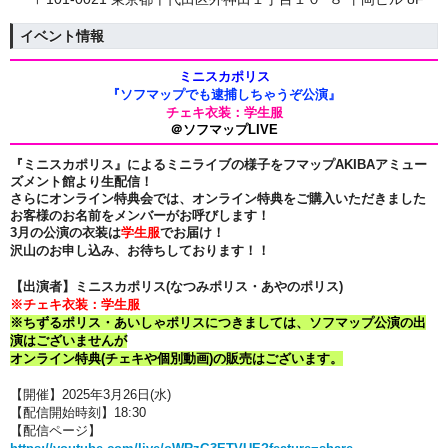
イベント情報
ミニスカポリス
『ソフマップでも逮捕しちゃうぞ公演』
チェキ衣装：学生服
＠ソフマップLIVE
『ミニスカポリス』によるミニライブの様子をフマップAKIBAアミュー
ズメント館より生配信！
さらにオンライン特典会では、オンライン特典をご購入いただきました
お客様のお名前をメンバーがお呼びします！
3月の公演の衣装は
学生服
でお届け！
沢山のお申し込み、お待ちしております！！
【出演者】ミニスカポリス(なつみポリス・あやのポリス)
※チェキ衣装：学生服
※ちずるポリス・あいしゃポリスにつきましては、ソフマップ公演の出
演はございませんが
オンライン特典(チェキや個別動画)の販売はございます。
【開催】2025年3月26日(水
)
【配信開始時刻】18
:30
【配信ページ】