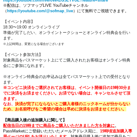
https://youtube.com/live/oWRzG3ETVUE?feature=share
※配信は、ソフマップLIVE YouTubeチャンネル
（
https://youtube.com/@sofmap_live
）にて無料でご視聴できます。
【イベント内容】
18:30〜19:00 オンラインライブ
準備が完了しだい、オンライントークショーとオンライン特典会を行い
ます。
※上記時間は、変更になる場合がございます
【イベント参加方法】
対象商品をパスマーケット上にてご購入されたお客様はオンライン特典
会にご参加になれます。
※オンライン特典会のお申込みは全てパスマーケット上での受付となり
ます。
※コンビニ決済をご選択されてお客様は、イベント開催日の19時30分ま
でに決済をお済ませください。
お済でない場合は、キャンセルさせて頂
きます。
なお、
決済が完了にならないとご購入者様のニックネームが分からない
ため、お名前呼びをご希望の場合は早めに決済をお済ませください。
【商品購入後の追加購入に関して】
配信当日の19
時までに商品をご購入いただきました方を対象に
、
PassMarketにご登録いただいたメールアドレス宛に、
19時頃追加購入専
用ページのURLをお送りいたします。
対象商品購入後に追加で商品をご