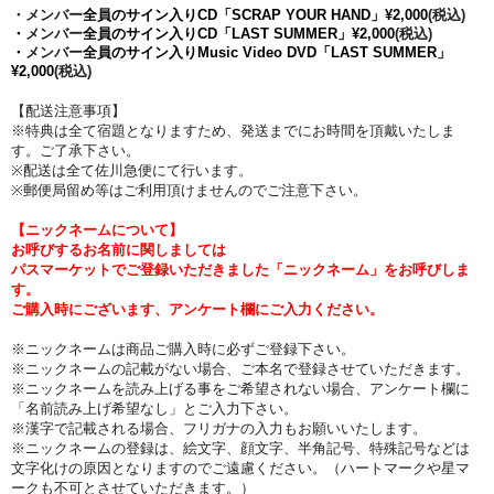
・メンバー
全員のサイン入りCD
「SCRAP YOUR HAND」
¥2,000
(税込)
・
メンバー
全員の
サイン入りCD「LAST SUMMER」¥2,000
(税込)
・
メンバー
全員の
サイン入り
Music Video DVD
「LAST SUMMER」
¥2,000
(税込)
【配送注意事項】
※特典は全て宿題となりますため、発送までにお時間を頂戴いたしま
す。ご了承下さい。
※配送は全て佐川急便にて行います。
※郵便局留め等はご利用頂けませんのでご注意下さい。
【ニックネームについて】
お呼びするお名前に関しましては
パスマーケットでご登録いただきました「ニックネーム」をお呼びしま
す。
ご購入時にございます、アンケート欄にご入力ください。
※ニックネームは商品ご購入時に必ずご登録下さい。
※ニックネームの記載がない場合、ご本名で登録させていただきます。
※ニックネームを読み上げる事をご希望されない場合、アンケート欄に
「名前読み上げ希望なし」とご入力下さい。
※漢字で記載される場合、フリガナの入力もお願いいたします。
※ニックネームの登録は、絵文字、顔文字、半角記号、特殊記号などは
文字化けの原因となりますのでご遠慮ください。（ハートマークや星マ
ークも不可とさせていただきます。）