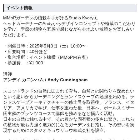
イベント情報
MMoPガーデンの植栽を手がけるStudio Kyoryu。
ヘッドガーデナーのAndyからデザインコンセプトや植栽のこだわり
を学び、季節の植物を五感で感じながら心地よい散策をお楽しみい
ただけます。
・開催日時：2025年5月3日（土）10:00〜
・所要時間：40分ほど
・集合場所：イベント棟横（MMoP内右奥）
・参加費 ：¥1,000
講師
アンディ カニンハム / Andy Cunningham
スコットランドの自然に囲まれて育ち、自然との関わりを深めたい
という思いからガーデニングとランドスケープの勉強を始める。ラ
ンドスケープアーキテクチャーの修士号を取得後、フランス、イタ
リア、アメリカで学び、仕事を重ねた後、日本へ。ポールスミザー
氏主催のプランツコースで講師を務めるなど幅広く活動。
日本の自然に触れる中で、その豊かな固有種の多さに驚き、これら
の植物が最も力強く魅力的になるガーデンを目指し、その想いを実
現するためにスタジオキョウリュウ株式会社を設立。