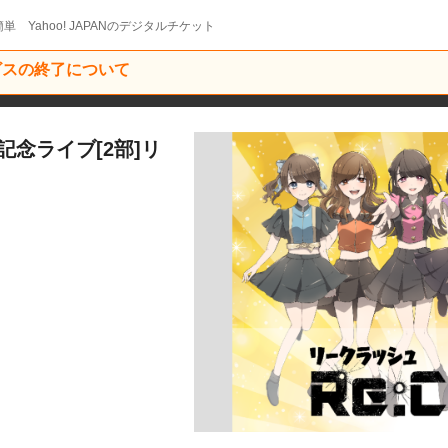
単 Yahoo! JAPANのデジタルチケット
ービスの終了について
記念ライブ[2部]リ