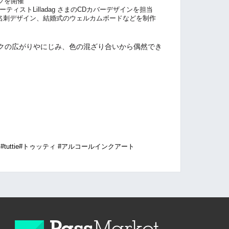
ップを開催
ティストLilladag さまのCDカバーデザインを担当
名刺デザイン、結婚式のウェルカムボードなどを制作
クの広がりやにじみ、色の混ざり合いから偶然でき
！
uttie
#トゥッティ #アルコールインクアート