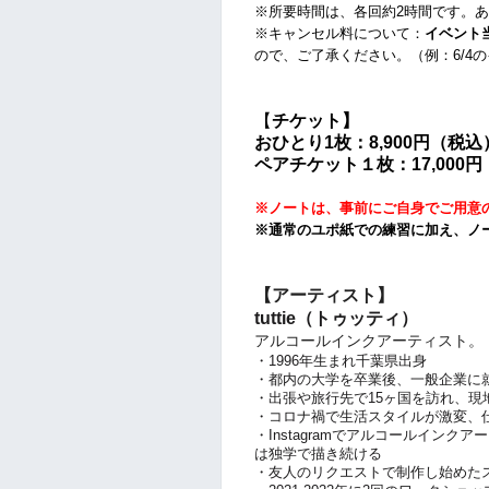
※所要時間は、各回約2時間です。
※キャンセル料について：
イベント
ので、ご了承ください。（例：6/4の
【
チケット】
おひとり1枚：8,900円
（税込
ペアチケット１枚：17,000円
※ノートは、事前にご自身でご用意
※通常のユポ紙での練習に加え、ノ
【アーティスト】
tuttie（トゥッティ）
アルコールインクアーティスト。
・1996年生まれ千葉県出身
・都内の大学を卒業後、一般企業に
・出張や旅行先で15ヶ国を訪れ、現
・コロナ禍で生活スタイルが激変、
・Instagramでアルコールイン
は独学で描き続ける
・友人のリクエストで制作し始めた