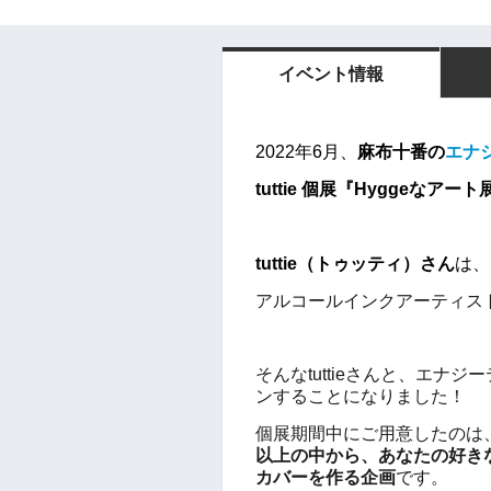
イベント情報
2022年6月、
麻布十番の
エナジ
tuttie 個
展『Hyggeなアート
tuttie（トゥッティ）
さん
は、
アルコールインクアーティス
そんなtuttieさんと、エナジ
ンすることになりました！
個展期間中にご用意したのは
以上の中から、あなたの好き
カバーを作る企画
です。