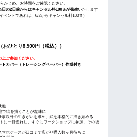
あらかじめ、お時間をご確認ください。
当日の2日前からはキャンセル料100％が発生
いたします
イベントであれば、6/2からキャンセル料100％）
）
（おひとり8,500円（税込））
の上ご参加ください。
ートカバー（トレーシングペーパー）作成付き
就職
地で絵を描くことが趣味に
仕事以外の生きがいを求め、絵を本格的に描き始める
クアートに一目惚れし、すぐにワークショップに参加、その後
スマホケースが口コミで広がり購入数ヶ月待ちに