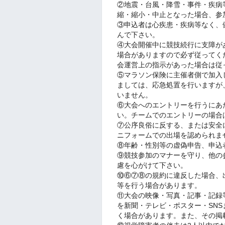
②地震・台風・降雪・事件・疾病
縮・縮小・中止となった場合、参
③申込者は心疾患・疾病等なく、
んで下さい。
④大会開催中に競技続行に支障が
場合がありますので必ず従ってく
会運営上の指示があった場合は従
⑤マラソン保険に主催者側で加入
ましては、応急処置を行いますが
いません。
⑥大会へのエントリーを行うにあ
い。チームでのエントリーの場合
⑦公序良俗に反する、または安全
ニフォームでの出場を認められま
⑧年齢・性別等の虚偽申告、申込
⑨競技参加のマナーを守り、他の
慮を心がけて下さい。
⑩⑥⑦⑧の規約に違反した場合、
等を行う場合があります。
⑪大会の映像・写真・記事・記録
を新聞・テレビ・ポスター・SN
く場合があります。また、その掲