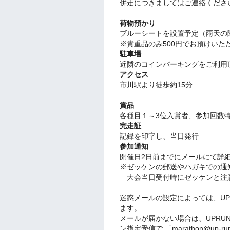
併走につきましてはご連絡くださ
荷物預かり
ブルーシートを設置予定（雨天の
※貴重品のみ500円でお預けいた
駐車場
近隣のコインパーキングをご利用
アクセス
市川駅より徒歩約15分
賞品
各種目１～3位入賞者、
参加回数
完走証
記録を印字し、当日発行
参加通知
開催日2日前までにメールにて詳
※ゼッケンの郵送やハガキでの通
大会当日受付時にゼッケンと注
迷惑メールの設定によっては、U
ます。
メールが届かない場合は、UPR
ン指定受信で 「marathon@up