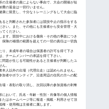
等の主催者の責によらない事由で、大会の開催が短
加費の返金は一切行いません。
健康に留意し、十分なトレーニングをして大会に臨
あると判断された参加者には競技中止の指示をする
ださい。また、その他にも主催者から安全管理・大
ってください。
します。競技中における傷病・その他の事故につき
、保険の補償の範囲を超えての一切の責任は一切負
たり、未成年者の場合は保護者の許可を得て下さ
は、チームメンバーの承認を得て下さい。
に問題が生じる可能性があると主催者が判断したユ
せん。
者本人以外の出場（代理出走）は認められません。
参加者やボランティア、沿道周辺の住民の方への配
出場・表彰の取り消し、次回以降の参加資格の剥奪
等において、氏名・年齢・性別・肖像等の個人情報
Sまたはホームページ等に報道・掲載・利用させて頂
載権・使用権は主催者に属します。