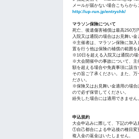
メールが届かない場合こちらから
http://up-run.jp/entrychk/
マラソン保険について
死亡、後遺傷害補償は最高250万
入院又は通院の場合はお見舞い金と
※主催者は、マラソン保険に加入
置を行う他は保険の補償の範囲を
※10日を超える入院又は通院の場
※大会開催中の事故について、主
額を超える場合や免責事項に該当
その旨ご了承ください。また、万
ださい。
※保険又はお見舞い金適用の場合
ので必ず保管してください。
紛失した場合には適用できません
申込規約
大会申込みに際して、下記の申込
①
自己都合による申込後の種目変
複入金の返金はいたしません。