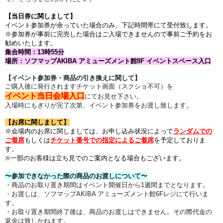
【当日券に関しまして】
イベント参加券が余っていた場合のみ、下記時間帯にて
受付致します。
※参加券が事前に完売した場合はご入場できませんので事前ご予約をお
勧めいたします。
集合時間：13時55分
場所：
ソフマップAKIBA アミューズメント館8F イベントスペース入口
【イベント参加券・商品の引き換えに関して】
ご購入後に発行されますチケット画面（スクショ不可）を
イベント当日会場入口
にてお見せ下さい。
入場時にもぎりが完了次第、イベント参加券をお渡し致します。
【お席に関しまして】
※会場内のお席に関しましては、
お申し込み状況によって
ランダムでの
ご着席
もしくは
チケット番号での指定によるご着席
を予定しておりま
す。
※一部のお客様は
立ち見でのご案内となる場合もございます。
〜参加できなかった際の商品のお渡しについて〜
・商品のお取り置き期間はイベント開催日から1週間までとなります。
・お渡しは、ソフマップAKIBA アミューズメント館6Fレジにて行いま
す。
・お取り置き期間終了後は、商品のお渡しはできません。その際代金の
返金は致しかねます。