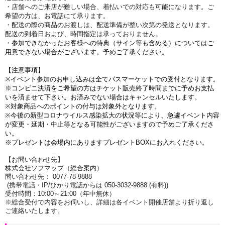
・店舗へのご来店が難しい場合、着払いでの対応も可能になります。ご
希望の方は、お電話にて承ります。
・配送の際の商品のお渡しは、配送準備が整い次第の発送となります。
。
配送の到着日および、時間指定は承っておりません
・
参加できなかったお客様への特典（サイン等も含める）についてはご
用意できない場合がございます。
予めご了承ください。
【注意事項】
※イベント参加のお申し込みは全てパスマーケットでの受付となります。
※コンビニ決済をご希望の方はチケット販売終了時間までに予めお支払
いを済ませて下さい。お済みでない場合はキャンセルいたします。
※対象商品へのポイントの付与は対象外となります。
※今後の新型コロナウイルス感染拡大の状況等により、急遽イベント内容
が変更・延期・中止等となる可能性がございますので予めご了承くださ
い。
※プレゼントは会場内にありますプレゼントBOXにお入れください。
【お問い合わせ先】
株式会社ソフマップ（総合案内）
問い合わせ先： 0077-78-9888
(携帯電話・IP/ひかり電話からは 050-3032-9888 (有料))
受付時間：10:00～21:00（年中無休）
※総合受付で内容をお伺いし、詳細は各イベント開催店舗より折り返し
ご連絡いたします。