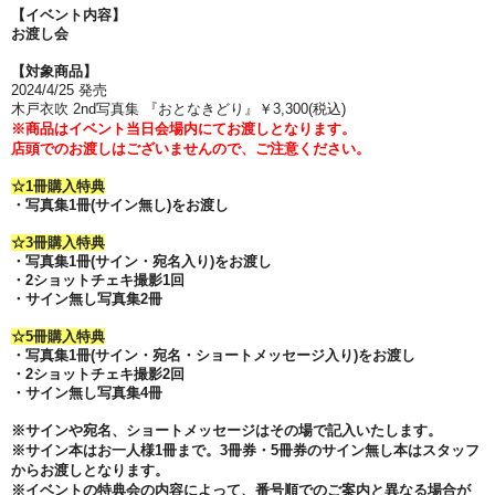
【イベント内容】
お渡し会
【対象商品】
2024/4/25 発売
木戸衣吹 2nd写真集 『おとなきどり』￥3,300(税込)
※商品はイベント当日会場内にてお渡しとなります。
店頭でのお渡しはございませんので、ご注意ください。
☆1冊
購入特典
・写真集1冊(サイン無し)をお渡し
☆
3冊購入特典
・
写真集1冊(サイン・宛名入り)をお渡し
・2ショットチェキ撮影1回
・サイン無し写真集2冊
☆
5冊購入特典
・
写真集1冊(サイン・宛名・ショートメッセージ入り)をお渡し
・2ショットチェキ撮影2回
・サイン無し写真集4冊
※サインや宛名、ショートメッセージはその場で記入いたします。
※サイン本はお一人様1冊まで。3冊券・5冊券のサイン無し本はスタッフ
からお渡しとなります。
※イベントの特典会の内容によって、番号順でのご案内と異なる場合が