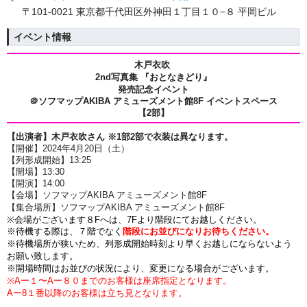
〒101-0021 東京都千代田区外神田１丁目１０−８ 平岡ビル
イベント情報
木戸衣吹
2nd写真集 『おとなきどり』
発売記念イベント
＠ソフマップAKIBA アミューズメント館8F イベントスペース
【2部】
【出演者】
木戸衣吹さん
※1部2部で衣装は異なります。
【開催】2024年4月20日（土）
【列形成開始】13:25
【開場】13:30
【開演】14:00
【会場】ソフマップAKIBA アミューズメント館8F
【集合場所】ソフマップAKIBA アミューズメント館8F
※会場がございます８Fへは、7Fより階段にてお越しください。
※待機する際は、
７階でなく
階段にお並びになりお待ちください。
※待機場所が狭いため、列形成開始時刻より早くお越しにならないよう
お願い致します。
※開場時間はお並びの状況により、変更になる場合がございます。
※Aー１〜Aー８０までのお客様は座席指定となります。
Aー8１番以降のお客様は立ち見となります。