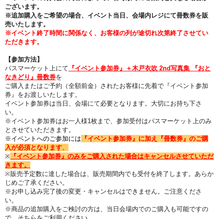
ございます。
※追加購入をご希望の場合、イベント当日、会場内レジにて冊数券を販
売いたします。
※イベント終了時間に関係なく、お客様の列が途切れ次第終了させてい
ただきます。
【参加方法】
パスマーケット上にて
『イベント参加券』＋
木戸衣吹 2nd写真集 『おと
なきどり』
冊数券
を
ご購入またはご予約（全額前金）されたお客様に先着で『イベント参加
券』をお渡しいたします。
イベント参加券は当日、会場にて必要となります。大切にお持ち下さ
い。
※イベント参加券はお一人様1枚まで、参加受付はパスマーケット上のみ
とさせていただきます。
※イベントへのご参加には
『イベント参加券』に加え『冊数券
』のご購
入が必須となります
。
※
『イベント参加券』のみをご購入された場合はキャンセルさせていただ
きます。
※販売予定数に達した場合は、販売期間内でも受付を終了します。あらか
じめご了承ください。
※お申し込み完了後の変更・キャンセルはできません。ご注意くださ
い。
※商品の追加購入をご検討の方は、当日会場内でのご購入も可能ですの
で、そちらをご利用ください。