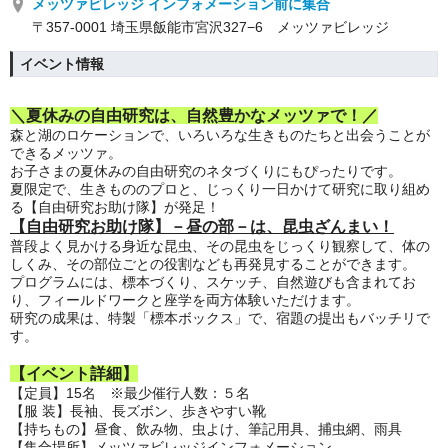
メッツァビレッジ インフォメーション前に集合
〒357-0001 埼玉県飯能市宮沢327−6 メッツァビレッジ
イベント情報
＼夏休みの自由研究は、自然豊かなメッツァで！／
森と湖のロケーションで、いろいろな生きものたちと出会うことが
できるメッツァ。
お子さまの夏休みの自由研究のネタづくりにもぴったりです。
夏限定で、生きもののプロと、じっくり一日かけて研究に取り組め
る【自由研究お助け隊】が発足！
【自由研究お助け隊】－昼の部－は、昆虫ざんまい！
普段よく見かける身近な昆虫、その昆虫をじっくり観察して、体の
しくみ、その部位ごとの役割なども再発見することができます。
プログラムには、標本づくり、スケッチ、自然遊びも含まれてお
り、フィールドワークと座学を両方体験いただけます。
研究の成果は、特製「標本ボックス」で、宿題の提出もバッチリで
す。
【イベント詳細】
【定員】15名 ※最少催行人数：５名
【服 装】長袖、長ズボン、歩きやすい靴
【持ちもの】昼食、飲み物、虫よけ、筆記用具、捕虫網、雨具
【集合場所】メッツァビレッジインフォメーション