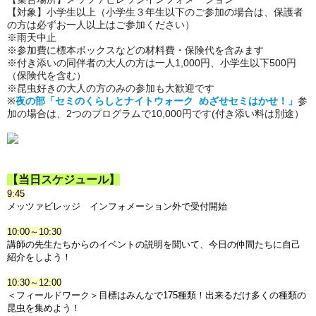
【対象】小学生以上
（小学生３年生以下のご参加の場合は、保護者
の方は必ずお一人以上はご参加ください）
※雨天中止
※参加費に標本ボックスなどの材料費・保険代を含みます
※付き添いの同伴者の大人の方は一人1,000円、小学生以下500円
（保険代を含む）
※昆虫好きの大人の方のみの参加も大歓迎です
※
夜の部「セミのくらしとナイトウォーク めざせセミはかせ！」
参
加の場合は、2つのプログラムで10,000円です(付き添い料は別途）
【当日スケジュール】
9:45
メッツァビレッジ インフォメーション外で受付開始
10:00～10:30
講師の先生たちからのイベントの説明を聞いて、今日の仲間たちに自己
紹介をしよう！
10:30～12:00
＜フィールドワーク＞
目標はみんなで175種類！出来るだけ多くの種類の
昆虫を集めよう！