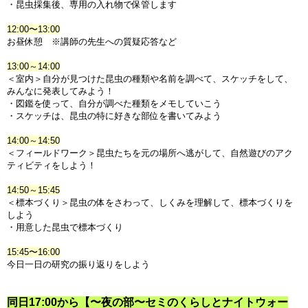
・昆虫採集後、専用の入れ物で保管します
12:00〜13:00
お昼休憩 ※講師の先生への質疑応答など
13:00～14:00
＜室内＞自分が見つけた昆虫の種類や名前を調べて、スケッチをして、
みんなに発表してみよう！
・図鑑を使って、自分が調べた種類をメモしていこう
・スケッチは、昆虫の特に好きな部位を書いてみよう
14:00～14:50
＜フィールドワーク＞昆虫たちを元の場所へ逃がして、自然遊びのアク
ティビティをしよう！
14:50～15:45
＜標本づくり＞昆虫の体をさわって、しくみを理解して、標本づくりを
しよう
・用意した昆虫で標本づくり
15:45〜16:00
今日一日の研究の振り返りをしよう
同日17:00から【〜夜の
部〜
セミのくらしとナイトウォー