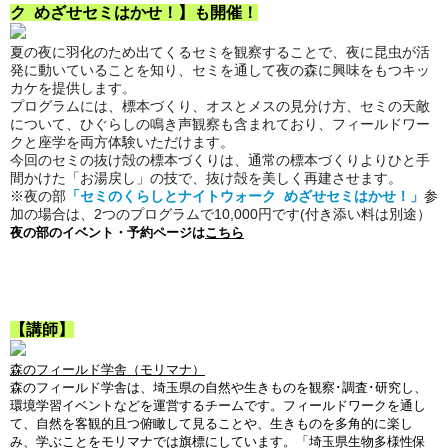
ク めざせセミはかせ！】
も
開催！
夏の夜に羽化のため出てくるセミを観察することで、夜に昆虫が活
発に動いていることを知り、セミを通して夜の森に興味をもつキッ
カケを提供します。
プログラムには、標本づくり、オスとメスの見分け方、セミの天敵
について、ひぐらしの鳴き声観察も含まれており、フィールドワー
クと座学を両方体験いただけます。
今回のセミの抜け殻の標本づくりは、通常の標本づくりよりひと手
間かけた「お湯戻し」の技で、抜け殻を美しく再建させます。
※夜の部
「セミのくらしとナイトウォーク めざせセミはかせ！」
参
加の場合は、2つのプログラムで10,000円です(付き添い料は別途）
夜の部のイベント・予約ページは
こちら
【講師】
森のフィールド学舎（モリマナ）
森のフィールド学舎は、埼玉県の自然や生きものを観察･調査･研究し、
環境学習イベントなどを運営するチームです。フィールドワークを通し
て、自然を客観的且つ俯瞰して見ることや、生きものを多角的に楽し
み、学ぶことをモリマナでは旗標にしています。「埼玉県生物多様性保