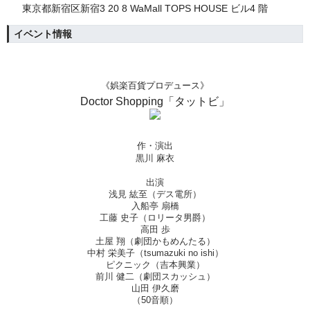
東京都新宿区新宿3 20 8 WaMall TOPS HOUSE ビル4 階
イベント情報
《娯楽百貨プロデュース》
Doctor Shopping「タットビ」
作・演出
黒川 麻衣
出演
浅見 紘至（デス電所）
入船亭 扇橋
工藤 史子（ロリータ男爵）
高田 歩
土屋 翔（劇団かもめんたる）
中村 栄美子（tsumazuki no ishi）
ピクニック（吉本興業）
前川 健二（劇団スカッシュ）
山田 伊久磨
（50音順）