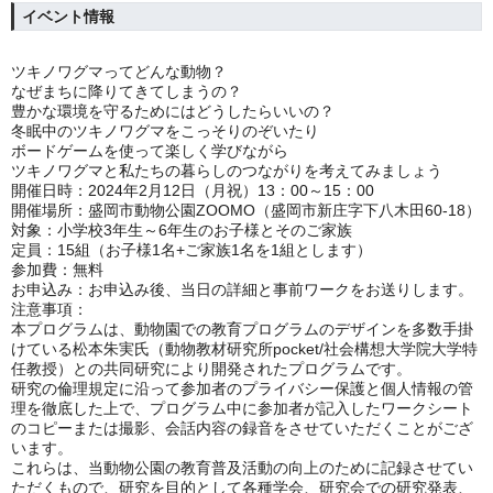
イベント情報
ツキノワグマってどんな動物？
なぜまちに降りてきてしまうの？
豊かな環境を守るためにはどうしたらいいの？
冬眠中のツキノワグマをこっそりのぞいたり
ボードゲームを使って楽しく学びながら
ツキノワグマと私たちの暮らしのつながりを考えてみましょう
開催日時：
2024
年
2
月
12
日（月祝）
13
：
00
～
15
：
00
開催場所：盛岡市動物公園
ZOOMO
（盛岡市新庄字下八木田
60-18
）
対象：小学校
3
年生～
6
年生のお子様とそのご家族
定員：
15
組（お子様
1
名
+
ご家族1
名を
1
組とします）
参加費：無料
お申込み：
お申込み後、当日の詳細と事前ワークをお送りします。
注意事項：
本プログラムは、動物園での教育プログラムのデザインを多数手掛
けている松本朱実氏（動物教材研究所
pocket/
社会構想大学院大学特
任教授）との共同研究により開発されたプログラムです。
研究の倫理規定に沿って参加者のプライバシー保護と個人情報の管
理を徹底した上で、プログラム中に参加者が記入したワークシート
のコピーまたは撮影、会話内容の録音をさせていただくことがござ
います。
これらは、当動物公園の教育普及活動の向上のために記録させてい
ただくもので、研究を目的として各種学会、研究会での研究発表、