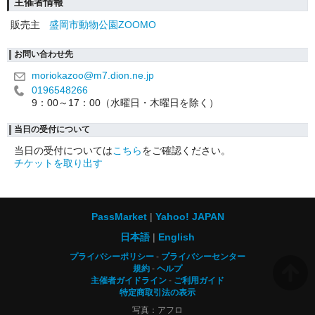
主催者情報
販売主
盛岡市動物公園ZOOMO
お問い合わせ先
moriokazoo@m7.dion.ne.jp
0196548266
9：00～17：00（水曜日・木曜日を除く）
当日の受付について
当日の受付については
こちら
をご確認ください。
チケットを取り出す
PassMarket
Yahoo! JAPAN
日本語
English
プライバシーポリシー
プライバシーセンター
規約
ヘルプ
主催者ガイドライン
ご利用ガイド
特定商取引法の表示
写真：アフロ