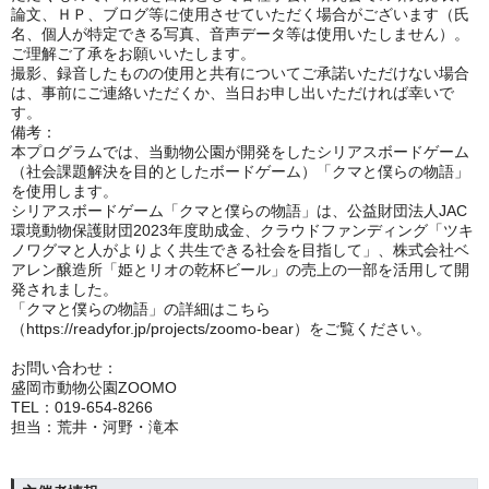
論文、ＨＰ、ブログ等に使用させていただく場合がございます（氏
名、個人が特定できる写真、音声データ等は使用いたしません）。
ご理解ご了承をお願いいたします。
撮影、録音したものの使用と共有についてご承諾いただけない場合
は、事前にご連絡いただくか、当日お申し出いただければ幸いで
す。
備考：
本プログラムでは、当動物公園が開発をしたシリアスボードゲーム
（社会課題解決を目的としたボードゲーム）「クマと僕らの物語」
を使用します。
シリアスボードゲーム「クマと僕らの物語」は、公益財団法人
JAC
環境動物保護財団
2023
年度助成金、クラウドファンディング「ツキ
ノワグマと人がよりよく共生できる社会を目指して」、株式会社ベ
アレン醸造所「姫とリオの乾杯ビール」の売上の一部を活用して開
発されました。
「クマと僕らの物語」の詳細はこちら
（
https://readyfor.jp/projects/zoomo-bear
）をご覧ください。
お問い合わせ：
盛岡市動物公園
ZOOMO
TEL
：
019-654-8266
担当：荒井・河野・滝本