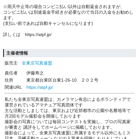
☆雨天中止等の場合コンビニ払い以外は自動返金されますが、
コンビニ払いは別途返金手続きが必要なので当日の入金をお勧めし
ます。
(支払い前であれば自動キャンセルになります)
詳しくは https://atpf.jp/
主催者情報
販売主
全東京写真連盟
責任者
伊藤寿之
住所
東京都台東区台東1-26-10 ２０２号
関連URL
https://atpf.jp/
私たち全東京写真連盟は、カメラマン有志によるボランティアで
運営されているアマチュア写真団体です
主な活動としましては、東京および近郊都市の公園や名勝地等で
月2回モデル撮影会を開催しております
撮影会の写真については毎回コンテストを実施し、プロの写真家
が審査と 講評をしてホームページに掲載しております。
撮影会によって、全東京写真連盟に所属するモデル以外にもミス
日本、高幡不動クィーン などの入賞者を招致したりもしていま