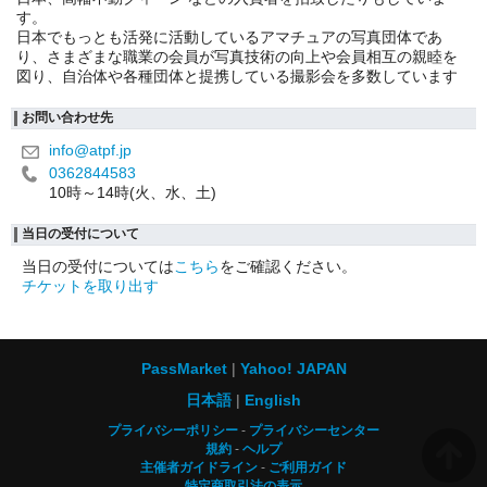
す。
日本でもっとも活発に活動しているアマチュアの写真団体であ
り、さまざまな職業の会員が写真技術の向上や会員相互の親睦を
図り、自治体や各種団体と提携している撮影会を多数しています
お問い合わせ先
info@atpf.jp
0362844583
10時～14時(火、水、土)
当日の受付について
当日の受付については
こちら
をご確認ください。
チケットを取り出す
PassMarket
Yahoo! JAPAN
日本語
English
プライバシーポリシー
プライバシーセンター
規約
ヘルプ
主催者ガイドライン
ご利用ガイド
特定商取引法の表示