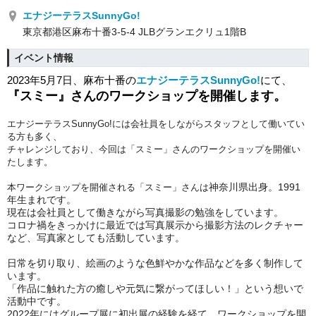
エナジーテラスSunnyGo!
東京都港区麻布十番3-5-4 JLBグランエクリュ1階B
イベント情報
2023年5月7日、麻布十番の
エナジーテラスSunnyGo!
にて、
『スミー』さんの
ワークショップを
開催します。
エナジーテラスSunnyGo!には会社員をしながらスタッフとして働いてい
る方も多く、
チャレンジしており、今回は「スミー」さんのワークショップを開催い
たします。
神奈川県出身。1991
本ワークショップを開催される「
スミー」さんは
年生まれです。
現在は会社員として働きながら写真撮影の勉強をしています。
コロナ禍をきっかけに最近では写真展示から撮影方法のレクチャー
など、写真家としても活動しています。
日常を切り取り、絵画のような色鮮やかな作品などを多く制作して
います。
「作品に触れた方の癒しや元気に繋がってほしい！」という想いで
活動中です。
2022年にはグループ展に初出展の経験を経て、ワークショップを開