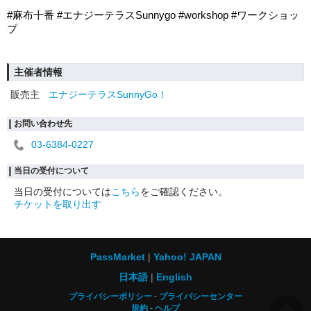
#麻布十番 #エナジーテラスSunnygo
#workshop #ワークショッ
プ
主催者情報
販売主
エナジーテラスSunnyGo！
お問い合わせ先
03-6384-0227
当日の受付について
当日の受付については
こちら
をご確認ください。
チケットを取り出す
PassMarket
Yahoo! JAPAN
日本語
English
プライバシーポリシー
プライバシーセンター
規約
ヘルプ