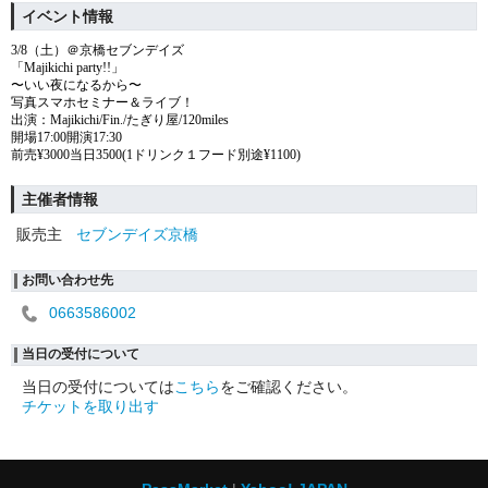
イベント情報
3/8（土）＠京橋セブンデイズ
「Majikichi party!!」
〜いい夜になるから〜
写真スマホセミナー＆ライブ！
出演：Majikichi/Fin./たぎり屋/120miles
開場17:00開演17:30
前売¥3000当日3500(1ドリンク１フード別途¥1100)
主催者情報
販売主
セブンデイズ京橋
お問い合わせ先
0663586002
当日の受付について
当日の受付については
こちら
をご確認ください。
チケットを取り出す