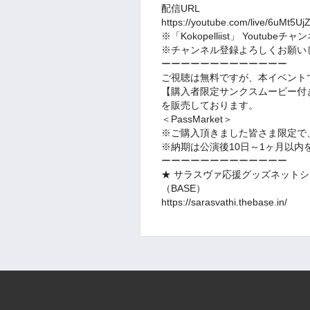
配信URL
https://youtube.com/live/6uMt5Uj
※「Kokopelliist」 Youtubeチャ
※チャンネル登録よろしくお願い
ーーーーーーーーーーーーー
ご視聴は無料ですが、本イベント
【購入者限定サンクスムービー付
を販売しております。
＜PassMarket＞
※ご購入頂きました皆さま限定で
※納期は公演後10日～1ヶ月以内
ーーーーーーーーーーーーー
★ サラスヴァ応援グッズネット
（BASE）
https://sarasvathi.thebase.in/