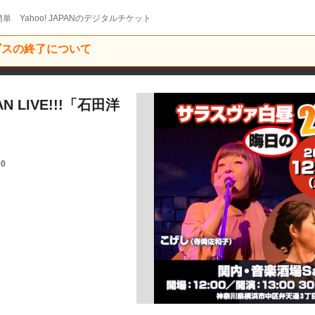
単 Yahoo! JAPANのデジタルチケット
ービスの終了について
LIVE!!!「石田洋
00