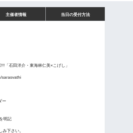
主催者情報
当日の受付方法
E!!!「石田洋介・東海林仁美×こげし」
m/sarasvathi
ダー
先を明記
しみ下さい。