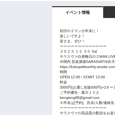
イベント情報
好評の２マンが年末に！
楽しいですよ！
皆さま、ぜひ！
ーーーーーーーーーーーーー
２０２３.１２.３０ Sat
サラスヴァ白昼晦日の２MAN LIV
＠関内 音楽酒場SARASVATHI弁天
https://kokopelliearthly.wixsite.co
時間
OPEN 12:00 / START 13:00
料金
3000円(お通し別途500円)+2オー
ご予約優先・最大１０人
bengteng88@gmail.com
※件名は[予約]、氏名/人数/連絡
ーーーーーーーーーーーーー
サラスヴァの高品質の配信をお楽