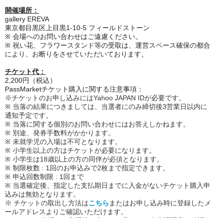
開催場所：
gallery EREVA
東京都目黒区上目黒1-10-5 フィールドストーン
※ 会場へのお問い合わせはご遠慮ください。
※ 祝い花、フラワースタンド等の受取は、運営スペース確保の都合
により、お断りをさせていただいております。
チケット代：
2,200円（税込）
PassMarketチケット購入に関する注意事項：
※チケットのお申し込みにはYahoo JAPAN IDが必要です。
※ 当落の結果につきましては、当選者にのみ締切後3営業日以内に
通知予定です。
※ 当落に関する個別のお問い合わせにはお答えしかねます。
※ 別途、発券手数料がかかります。
※ 未就学児の入場は不可となります。
※ 小学生以上の方はチケットが必要になります。
※ 小学生は18歳以上の方の同伴が必須となります。
※ 制限枚数 : 1回のお申込みで2枚まで指定できます。
※ 申込回数制限 : 1回まで
※ 当選確定後、指定した支払期日までに入金がないチケット購入申
込みは無効となります。
※ チケットの取出し方法は
こちら
またはお申し込み時に登録したメ
ールアドレスよりご確認いただけます。