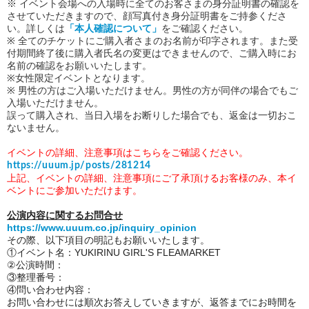
※ イベント会場への入場時に全てのお客さまの身分証明書の確認を
させていただきますので、顔写真付き身分証明書をご持参くださ
い。詳しくは
「本人確認について」
をご確認ください。
※ 全てのチケットにご購入者さまのお名前が印字されます。また受
付期間終了後に購入者氏名の変更はできませんので、ご購入時にお
名前の確認をお願いいたします。
※女性限定イベントとなります。
※ 男性の方はご入場いただけません。男性の方が同伴の場合でもご
入場いただけません。
誤って購入され、当日入場をお断りした場合でも、返金は一切おこ
ないません。
イベントの詳細、注意事項はこちらをご確認ください。
https://uuum.jp/posts/281214
上記、
イベントの詳細、注意事項に
ご了承頂けるお客様のみ、本イ
ベントにご参加いただけます。
公演内容に関するお問合せ
https://www.uuum.co.jp/inquiry_opinion
その際、以下項目の明記もお願いいたします。
①イベント名：YUKIRINU GIRL'S FLEAMARKET
②公演時間：
③整理番号：
④問い合わせ内容：
お問い合わせには順次お答えしていきますが、返答までにお時間を