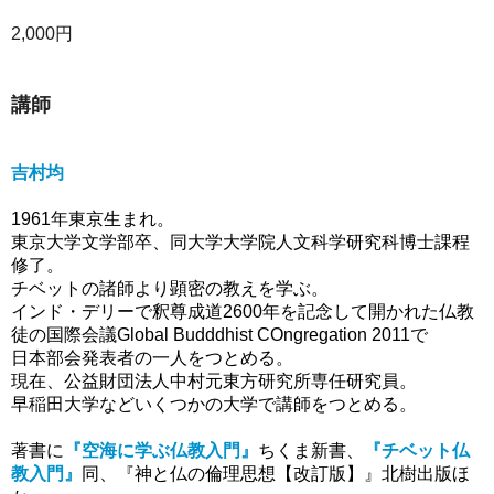
2,000円
講師
吉村均
1961年東京生まれ。
東京大学文学部卒、同大学大学院人文科学研究科博士課程
修了。
チベットの諸師より顕密の教えを学ぶ。
インド・デリーで釈尊成道2600年を記念して開かれた仏教
徒の国際会議Global Budddhist COngregation 2011で
日本部会発表者の一人をつとめる。
現在、公益財団法人中村元東方研究所専任研究員。
早稲田大学などいくつかの大学で講師をつとめる。
著書に
『空海に学ぶ仏教入門』
ちくま新書、
『チベット仏
教入門』
同、『神と仏の倫理思想【改訂版】』北樹出版ほ