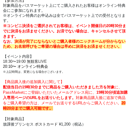
【参加方法】
対象商品をパスマーケット上にてご購入されたお客様はオンライン特典
会にご参加になれます。
※オンライン特典のお申込みは全てパスマーケット上での受付となりま
す。
※コンビニ決済をご選択されてお客様は、イベント開催日の20時30分ま
でに決済をお済ませください。
お済でない場合は、キャンセルさせて頂
きます。
なお、
決済が完了にならないとご購入者様のニックネームが分からない
ため、お名前呼びをご希望の場合は早めに決済をお済ませください。
【イベント内容】
18:30〜19:00 無観客LIVE
20:10〜 オンライン特典会
※上記時間は、変更になる場合がございます。
【商品購入後の追加購入に関して】
配信当日の
19時30分
までに商品をご購入いただきました方を対象
に、
PassMarketにご登録いただいたメールアドレス宛に、
19時30分
頃追加購
入専用ページのURLをお送りいたします。
対象商品購入後に追加で商品
をご購入希望の方は、メールでお送りするURLからご購入ください。
20
時20分までご購入可能です。
【対象商品】
放課後プリンセス
ポストカード
¥1,200（税込）