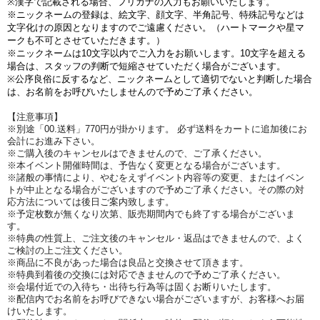
※漢字で記載される場合、フリガナの入力もお願いいたします。
※ニックネームの登録は、絵文字、顔文字、半角記号、特殊記号などは
文字化けの原因となりますのでご遠慮ください。（ハートマークや星マ
ークも不可とさせていただきます。）
※ニックネームは10文字以内でご入力をお願いします。10文字を超える
場合は、スタッフの判断で短縮させていただく場合がございます。
※公序良俗に反するなど、ニックネームとして適切でないと判断した場合
は、お名前をお呼びいたしませんので予めご了承ください。
【注意事項】
※別途「00.送料」770円が掛かります。 必ず送料をカートに追加後にお
会計にお進み下さい。
※ご購入後のキャンセルはできませんので、ご了承ください。
※本イベント開催時間は、予告なく変更となる場合がございます。
※諸般の事情により、やむをえずイベント内容等の変更、またはイベン
トが中止となる場合がございますので予めご了承ください。その際の対
応方法については後日ご案内致します。
※予定枚数が無くなり次第、販売期間内でも終了する場合がございま
す。
※特典の性質上、ご注文後のキャンセル・返品はできませんので、よく
ご検討の上ご注文ください。
※商品に不良があった場合は良品と交換させて頂きます。
※特典到着後の交換には対応できませんので予めご了承ください。
※会場付近での入待ち・出待ち行為等は固くお断りいたします。
※配信内でお名前をお呼びできない場合がございますが、お客様へお届
けいたします。