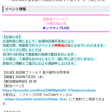
イベント情報
放課後プリンセス
『水曜定期公演』
＠ソフマップLIVE
【お知らせ】
公演内容に関しまして、会場内設備不具合により
当面の間、有観客で行うイベントを
特典会のみ
とさせていただきます。
ミニライブに関しましては
18:30〜19:00まで無観客の状態で配信を行います。
この度は、ご迷惑をおかけしまして、誠に申し訳ございません。
皆様のご理解とご協力に心より感謝申し上げます。
【出演】
放課後プリンセス
森川優羽/
水野青海
【開催】2024年7月3日（水）
【配信開始時刻】18:30
【配信ページ】
https://youtube.com/live/ZNRWpKdlV_4?feature=share
※配信は、
ソフマップLIVE YouTubeチャンネル
https://youtube.com/@sofmap_live
（
）にて
無料でご視聴できま
す。