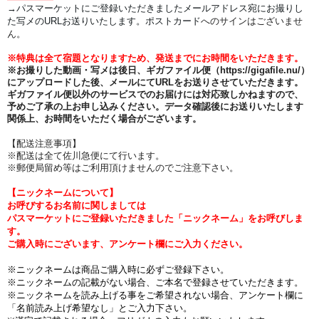
→
パスマーケットにご登録いただきましたメールアドレス宛にお撮りし
た写メのURLお送りいたします。
ポストカード
へのサインはございませ
ん。
※特典は全て宿題となりますため、発送までにお時間をいただきます。
※お撮りした動画・写メは後日、ギガファイル便（https://gigafile.nu/）
にアップロードした後、メールにてURLをお送りさせていただきます。
ギガファイル便以外のサービスでのお届けには対応致しかねますので、
予めご了承の上お申し込みください。データ確認後にお送りいたします
関係上、お時間をいただく場合がございます。
【配送注意事項】
※配送は全て佐川急便にて行います。
※郵便局留め等はご利用頂けませんのでご注意下さい。
【ニックネームについて】
お呼びするお名前に関しましては
パスマーケットにご登録いただきました「ニックネーム」をお呼びしま
す。
ご購入時にございます、アンケート欄にご入力ください。
※ニックネームは商品ご購入時に必ずご登録下さい。
※ニックネームの記載がない場合、ご本名で登録させていただきます。
※ニックネームを読み上げる事をご希望されない場合、アンケート欄に
「名前読み上げ希望なし」とご入力下さい。