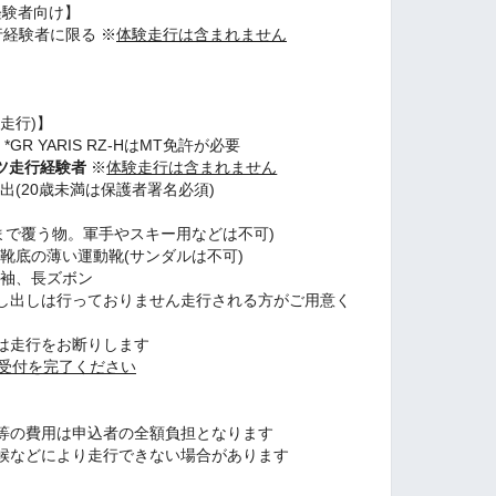
経験者向け】
経験者に限る ※
体験走行は含まれません
走行)】
R YARIS RZ-HはMT免許が必要
ツ走行経験者
※
体験走行は含まれません
出(20歳未満は保護者署名必須)
ト
まで覆う物。軍手やスキー用などは不可)
靴底の薄い運動靴(サンダルは不可)
長袖、長ズボン
出しは行っておりません走行される方がご用意く
走行をお断りします
行受付を完了ください
等の費用は申込者の全額負担となります
候などにより走行できない場合があります