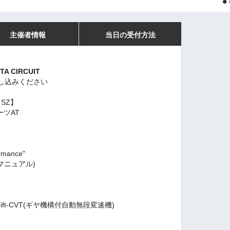
主催者情報
当日の受付方法
TA CIRCUIT
し込みください
 SZ】
ツAT
】
rmance"
マニュアル)
ift-CVT(ギヤ機構付自動無段変速機)