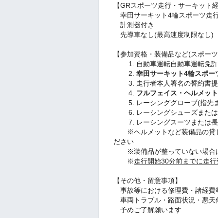
【GRスポーツ走行・サーキット
幸田サーキット4輪スポーツ走行
計測器付き
先導車なし(最高速度制限なし)
【参加資格・装備品など(スポーツ
自動車運転自動車運転免許 *G
幸田サーキット4輪スポー
走行者本人署名の誓約書提
フルフェイス・ヘルメッ
レーシンググローブ(指先
レーシングシューズまたは
レーシングスーツまたは
※ヘルメットなど装備品の貸し
ださい
※装備品が整っていない場合は
※
走行開始30分前までに走
【その他・留意事項】
事故等における修理費・諸経費
車両トラブル・路面状況・悪天
予めご了解願います