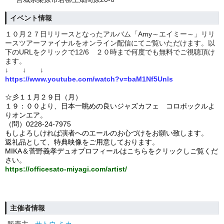
イベント情報
１０月２７日リリースとなったアルバム「Amy～エイミー～」リリ
ースツアーファイナルをオンライン配信にてご覧いただけます。以
下のURLをクリックで12/6 ２０時まで何度でも無料でご視聴頂け
ます。
↓ ↓ ↓
https://www.youtube.com/watch?v=baM1Nf5Unls
☆彡１１月２９日（月）
１９：００より、日本一眺めの良いジャズカフェ コロポックルよ
りオンエア。
（問）0228-24-7975
もしよろしければ演者へのエールのお心づけをお願い致します。
返礼品として、特典映像をご用意しております。
MIKA＆菅野義孝デュオプロフィールはこちらをクリックしご覧くだ
さい。
https://officesato-miyagi.com/artist/
主催者情報