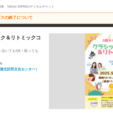
単 Yahoo! JAPANのデジタルチケット
ービスの終了について
ック＆リトミックコ
ト泣いてもOK！歌っても
00
港北区民文化センター）