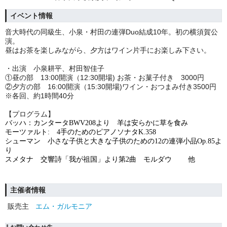
イベント情報
音大時代の同級生、小泉・村田の連弾Duo結成10年。初の横須賀公
演。
昼はお茶を楽しみながら、夕方はワイン片手にお楽しみ下さい。
・出演 小泉耕平、村田智佳子
①昼の部 13:00開演（12:30開場) お茶・お菓子付き 3000円
②夕方の部 16:00開演（15:30開場)ワイン・おつまみ付き3500円
※各回、約1時間40分
【プログラム】
バッハ：カンタータBWV208より 羊は安らかに草を食み
モーツァルト: 4手のためのピアノソナタK.358
シューマン 小さな子供と大きな子供のための12の連弾小品Op.85よ
り
スメタナ 交響詩「我が祖国」より第2曲 モルダウ
他
主催者情報
販売主
エム・ガルモニア