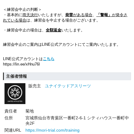
＜練習会中止の判断＞
・基本的に
雨天決行
いたしますが、
発雷
がある場合
、
「警報」
が発令さ
れている場合
は、練習会を中止する場合がございます。
・練習会中止の場合は、
全額返金
いたします。
練習会中止のご案内はLINE公式アカウントにてご案内いたします。
LINE公式アカウントは
こちら
https://lin.ee/xHnu76l
主催者情報
販売主
ユナイテッドアスリーツ
責任者
菊地
住所
宮城県仙台市青葉区一番町2-6-1 シティハウス一番町中
央2F
関連URL
https://mori-trial.com/training