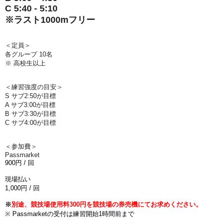
C 5:40 - 5:10
※
ラスト
1000m
フリー
＜定員＞
各グループ 10名
※ 高校生以上
＜練習強度の目安＞
S サブ2:50が目標
A サブ3:00が目標
B サブ3:30が目標
C サブ4:00が目標
＜参加費＞
Passmarket
900
円
/
回
現場払い
1,000
円
/
回
※
別途、競技場使用料300円を競技場の券売機にてお求めください。
※ Passmarketの受付は練習開始1時間前まで