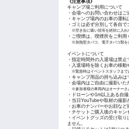
《注意事項》
キャンプ場ご利用について
・会場へのお問い合わせはご
・キャンプ場内のお車の運転は最
・ゴミは必ず分別して各自で
※空き缶に吸い殻等を絶対に入れ
・ご喫煙は、喫煙所をご利用
※加熱型タバコ、電子タバコ類を
イベントについて
・指定時間外の入退場は禁止
・入退場時を除くお車の移動
※緊急時はイベントスタッフまで
・キャンプ用品の持ち込みは
・会場内はご自由に撮影いた
※参加者様の車両内はオーナーさ
・ドローンや1m以上ある自
・当日YouTubeや取材の撮
・お車のナンバーやお顔など
・チケットご購入後のキャン
・イベントグッズの
受け取り
ません。