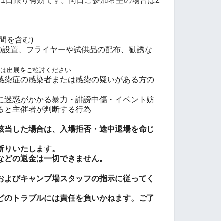
き1日限り有効です。両日ご参加希望の場合は2
間を含む)
板の設置、フライヤーや試供品の配布、勧誘な
合は出展をご検討ください
感染症の感染者または感染の疑いがある方の
に迷惑がかかる暴力・誹謗中傷・イベント妨
ると主催者が判断する行為
該当した場合は、入場拒否・途中退場を命じ
断りいたします。
などの返金は一切できません。
およびキャンプ場スタッフの指示に従ってく
などのトラブルには責任を負いかねます。ご了