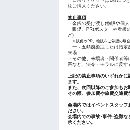
・日帰りチケット
は1枚につ
枚ご購入ください。
禁止事項
・金銭の受け渡し(物販や個人
・販促、PR(ポスターや看
ど)
※販促やPR、物販をご希望の場
・一～五類感染症または指定
来場
・その他、来場者・関係者等
害など、法令・モラルに反す
上記の禁止事項のいずれかに
ます。
また、次回以降のご参加もお
その際、参加費や旅費交通費
会場内ではイベントスタッフ
ださい。
会場内での事故･事件･盗難
承ください。