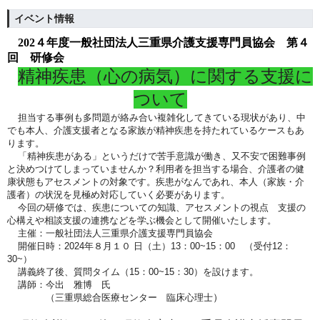
イベント情報
202４年度一般社団法人三重県介護支援専門員協会 第４
回 研修会
精神疾患（心の病気）に関する支援に
ついて
担当する事例も多問題が絡み合い複雑化してきている現状があり、中
でも本人、介護支援者となる家族が精神疾患を持たれているケースもあ
ります。
「精神疾患がある」というだけで苦手意識が働き、又不安で困難事例
と決めつけてしまっていませんか？利用者を担当する場合、介護者の健
康状態もアセスメントの対象です。疾患がなんであれ、本人（家族・介
護者）の状況を見極め対応していく必要があります。
今回の研修では、疾患についての知識、アセスメントの視点 支援の
心構えや相談支援の連携などを学ぶ機会として開催いたします。
主催：一般社団法人三重県介護支援専門員協会
開催日時：2024年８月１０ 日（土）13：00~15：00 （受付12：
30~）
講義終了後、質問タイム（15：00~15：30）を設けます。
講師：今出 雅博 氏
（三重県総合医療センター 臨床心理士
）