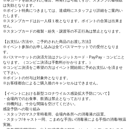
※本カードを紛失された場合、再発行は可能ですが、スタンプの蓄積数
は失効となります。
※ポイント特典につきましては、達成時にスタッフより詳細をご案内い
たします。
※スタンプカードはお一人様１枚となります。ポイントの合算は出来ま
せん。
※スタンプカードの複製・紛失・譲渡等の不正行為は禁止となります。
【お支払い方法や、ご予約された商品のお渡し方法】
※イベント参加のお申し込みは全てパスマーケットでの受付となりま
す。
※パスマーケットの決済方法はクレジットカード・PayPay
・コンビニと
なります。（コンビニ決済は手数料がかかります。）
※コンビニ決済をご希望の方はイベント開始前に予めお支払いを済ませ
て下さい。
※ポイントの付与は対象外となります。
※お客様都合によるご購入後のキャンセルはできません。
【イベントにおける新型コロナウイルス感染拡大予防について】
・会場内でのお食事、飲酒は禁止となっております。
・待機列は、十分な間隔を空けてください。
感染予防への取り組み
・スタッフのマスク常時着用、会場内各所への消毒液の設置。
・スタッフ/キャスト一同、こまめな手洗い/消毒液による手指の消毒/検温
実施。