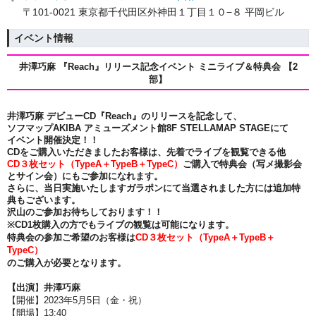
〒101-0021 東京都千代田区外神田１丁目１０−８ 平岡ビル
イベント情報
井澤巧麻
『Reach』
リリース記念イベント ミニライブ＆特典会 【2
部】
井澤巧麻 デビューCD『Reach』のリリースを記念して、
ソフマップAKIBA アミューズメント館8F STELLAMAP STAGEにて
イベント開催決定！！
CDをご購入いただきましたお客様は、先着でライブを観覧できる他
CD３枚セット（
TypeA＋TypeB＋TypeC）
ご購入で
特典会（写メ撮影会
とサイン会）にもご参加になれます。
さらに、当日実施いたしますガラポンにて当選されました方には追加特
典もございます。
沢山のご参加お待ちしております！！
※CD1枚購入の方でもライブの観覧は可能になります。
特典会の参加ご希望のお客様は
CD３枚セット（
TypeA＋TypeB＋
TypeC）
のご購入が必要となります。
【出演
】
井澤巧麻
【開催】2023年5月5日（金・祝）
【開場】13:40