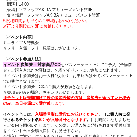
【開演】14:00
【会場】ソフマップAKIBA アミューズメント館8F
【集合場所】ソフマップAKIBA アミューズメント館8F
※開場時間より早くのご来場はおやめください。
※7Fより階段にて8Fにお越しください。
【イベント内容
】
ミニライブ＆特典会
※フリー入場・フリー観覧はございません。
【イベント参加方法】
イベント参加券＋対象商品CD
をパスマーケット上にてご予約（全額前
金）ご購入されたお客様は、先着でイベントにご参加になれます。
※イベント参加券はお一人様1枚限り、
お申込みは全てパスマーケット上
での受付となります。
※イベント参加券＋CDのご購入が必須となります。
※参加券のみの場合、キャンセルいたします。
※チケット販売期間終了後の参加希望の方は、参加券が余っていた場合
のみ、当日会場にて受付致します。
イベント当日は、
入場番号順に階段にお並びください
。（
ご購入時に発
行されるチケット名
B-〇が入場番号となります
。）
お時間になりました
らご案内を開始いたします。その際、
ご購入後に発行されます受付画面
をイベント当日会場入口にてお見せ下さい。
会場入口付近でチケットもぎり後、ガラポン5回に参加していただき、そ