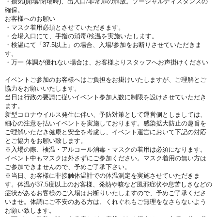
・換気(開場/閉場時)、出入口/非常扉の解放。ソーシャルディスタンスの
確保。
お客様へのお願い
・マスク着用必須とさせていただきます。
・会場入口にて、手指の消毒/検温を実施いたします。
・検温にて「37.5以上」の場合、入場/参加をお断りさせていただきま
す。
・万一 体調が優れない場合は、お客様よりスタッフへお声掛けください
イベントご参加のお客様へはご負担をお掛けいたしますが、ご理解とご
協力をお願いいたします。
当日は行政の要請に従いイベント参加人数に制限を設けさせていただき
ます。
新型コロナウイルス発生に伴い、予防対策として運営側としましては、
細心の注意を払いイベントを実施しております。感染拡大防止の趣旨を
ご理解いただき健康と安全を考慮し、イベント運営において下記の対応
とご協力をお願い致します。
※入場の際、検温・アルコール消毒・マスクの着用は必須になります。
イベント中もマスクは外さずにご参加ください。マスク着用の無い方は
ご参加できませんので、予めご了承下さい。
※当日、お客様に非接触体温計での体温測定を実施させていただきま
す。体温が37.5度以上のお客様、発熱や咳など風邪症状や息苦しさなどの
症状があるお客様のご入場はお断りいたしますので、予めご了承くださ
いませ。体調にご不安のある方は、くれぐれもご無理をなさらないよう
お願い致します。