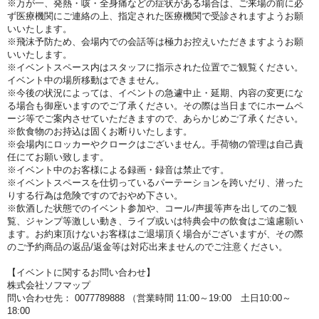
※万が一、発熱・咳・全身痛などの症状がある場合は、ご来場の前に必
ず医療機関にご連絡の上、指定された医療機関で受診されますようお願
いいたします。
※飛沫予防ため、会場内での会話等は極力お控えいただきますようお願
いいたします。
※イベントスペース内はスタッフに指示された位置でご観覧ください。
イベント中の場所移動はできません。
※今後の状況によっては、イベントの急遽中止・延期、内容の変更にな
る場合も御座いますのでご了承ください。その際は当日までにホームペ
ージ等でご案内させていただきますので、あらかじめご了承ください。
※飲食物のお持込は固くお断りいたします。
※会場内にロッカーやクロークはございません。手荷物の管理は自己責
任にてお願い致します。
※イベント中のお客様による録画・録音は禁止です。
※イベントスペースを仕切っているパーテーションを跨いだり、潜った
りする行為は危険ですのでおやめ下さい。
※飲酒した状態でのイベント参加や、コール/声援等声を出してのご観
覧、ジャンプ等激しい動き、ライブ或いは特典会中の飲食はご遠慮願い
ます。お約束頂けないお客様はご退場頂く場合がございますが、その際
のご予約商品の返品/返金等は対応出来ませんのでご注意ください。
【イベントに関するお問い合わせ】
株式会社ソフマップ
問い合わせ先： 0077789888 （営業時間 11:00～19:00 土日10:00～
18:00