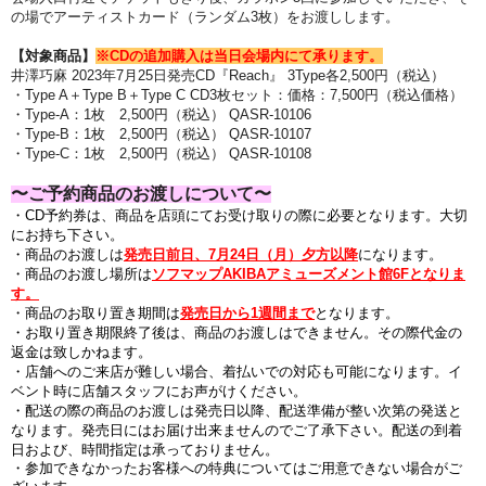
の場でアーティストカード（ランダム3枚）をお渡しします。
【対象商品】
※CDの追加購入は当日会場内にて承ります。
井澤巧麻 2023年7月25日発売CD『Reach』
3Type各2,500円（税込）
・Type A＋Type B＋Type C CD3枚セット：価格：7,500円（税込価格）
・Type-A：1枚 2,500円（税込） QASR-10106
・Type-B：1枚 2,500円（税込） QASR-10107
・Type-C：1枚 2,500円（税込） QASR-10108
〜ご予約商品のお渡しについて〜
・CD予約券
は、商品を店頭にてお受け取りの際に必要となります。大切
にお持ち下さい。
・商品のお渡しは
発売日前日、7月24日（月）夕方以降
になります。
・
商品のお渡し場所は
ソフマップAKIBAアミューズメント館6Fとなりま
す。
・商品のお取り置き期間は
発売日から1週間まで
となります
。
・お取り置き期限終了後は、商品のお渡しはできません。
その際代金の
返金は致しかねます。
・店舗へのご来店が難しい場合、着払いでの対応も可能になります。イ
ベント時に店舗スタッフにお声がけください。
・配送の際の商品のお渡しは発売日以降、配送準備が整い次第の発送と
なります。
発売日にはお届け出来ませんのでご了承下さい。配送の到着
日および、時間指定は承っておりません。
・参加できなかったお客様への特典についてはご用意できない場合がご