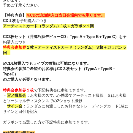
ざいます。
予めご了承ください。
【特典内容】
※CDの追加購入は当日会場内でも承ります。
CD１枚
を予約購入につき
アーティストカード（ランダム）1枚＋ガラポン１回
CD3枚セット（井澤巧麻デビューCD：Type A＋Type B＋Type C）
を予
約購入につき
特典会参加券
１枚＋アーティストカード（ランダム）３枚＋ガラポン５
回
※CD1枚購入でもライブの観覧は可能になります。
特典会の参加ご希望のお客様は
CD３枚セット（TypeA＋TypeB＋
TypeC）
のご購入が必要となります。
特典会参加券
１枚
で下記特典会に参加できます。
・
写メ撮影会
：
お客様のスマホか携帯でアーティスト撮影、
又はお客様
とソーシャルディスタンスでの2ショット撮影
・
サイン会
：
ランダムにお渡ししたお好きなトレーディングカード1枚に
サインと日付を記入
ガラポンで当選した方が下記特典
に参加できます。
〜ガラポン景品〜