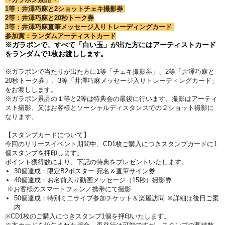
1等：
井澤巧麻と2ショット
チェキ撮影券
2等：
井澤巧麻と20秒トーク券
3等：
井澤巧麻直筆メッセージ入りトレーディングカード
参加賞：ランダムアーティストカード
※ガラポンで、すべて「白い玉」が出た方にはアーティストカード
をランダムで1枚お渡しします。
※ガラポンで当たりが出た方に1等「チェキ撮影券」、2等「井澤巧麻と
20秒トーク券」、3等「井澤巧麻メッセージ入りトレーディングカード」
をお渡しします。
※ガラポン景品の１等と2等は特典会の最後に行います。撮影はアーティ
スト撮影、又はお客様とソーシャルディスタンスでの２ショット撮影に
なります。
【スタンプカードについて】
今回のリリースイベント期間中、CD1枚ご購入につきスタンプカードに1
個スタンプを押印します。
ポイント獲得数により、下記の特典をプレゼントいたします。
30個達成：限定B2ポスター 宛名＆直筆サイン券
40個達成：お名前入り動画メッセージ（15秒）撮影券
※お客様のスマートフォン／携帯にて撮影
50個達成：特別ミニライブ参加チケット＆楽屋訪問 ※詳細は後日ご案
内
※CD1枚のご購入につきスタンプ1個を押印いたします。